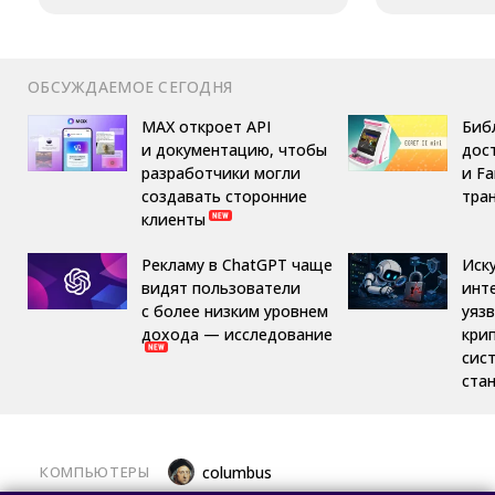
ОБСУЖДАЕМОЕ СЕГОДНЯ
MAX откроет API
Библ
и документацию, чтобы
дост
разработчики могли
и F
создавать сторонние
тра
клиенты
Рекламу в ChatGPT чаще
Иск
видят пользователи
инт
с более низким уровнем
уяз
дохода — исследование
кри
сис
ста
КОМПЬЮТЕРЫ
columbus