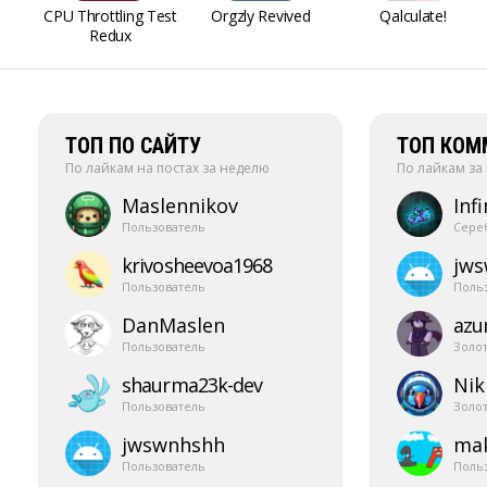
CPU Throttling Test
Orgzly Revived
Qalculate!
Redux
ТОП ПО САЙТУ
ТОП КОМ
По лайкам на постах за неделю
По лайкам за
Maslennikov
Infi
Пользователь
Сере
krivosheevoa1968
jw
Пользователь
Поль
DanMaslen
azur
Пользователь
Золо
shaurma23k-​dev
Nik
Пользователь
Золо
jwswnhshh
mak
Пользователь
Поль