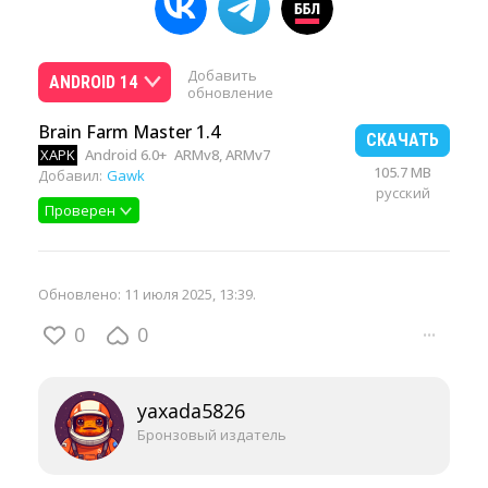
Добавить
ANDROID 14
обновление
Brain Farm Master 1.4
СКАЧАТЬ
XAPK
Android 6.0+
ARMv8, ARMv7
105.7 MB
Добавил:
Gawk
русский
Проверен
Обновлено:
11 июля 2025, 13:39
.
0
0
···
yaxada5826
Бронзовый издатель