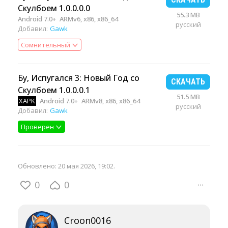
Скулбоем 1.0.0.0.0
55.3 MB
Android 7.0+
ARMv6, x86, x86_64
русский
Добавил:
Gawk
Сомнительный
Бу, Испугался 3: Новый Год со
СКАЧАТЬ
Скулбоем 1.0.0.0.1
51.5 MB
XAPK
Android 7.0+
ARMv8, x86, x86_64
русский
Добавил:
Gawk
Проверен
Обновлено:
20 мая 2026, 19:02
.
0
0
···
Croon0016