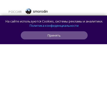
smorodin
РОССИЯ
MAX откроет API и документацию, чтобы
На сайте используются Cookies, системы рекламы и аналитики.
разработчики могли создавать
Политика конфиденциальности
сторонние клиенты
Принять
3
0
1
6 ч
ЧИТАТЬ ДАЛЕЕ