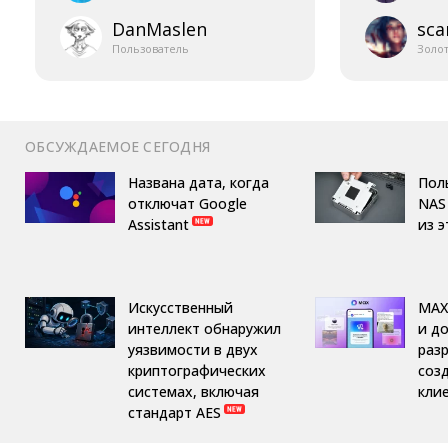
DanMaslen
sca
Пользователь
Золо
ОБСУЖДАЕМОЕ СЕГОДНЯ
Названа дата, когда
Пол
отключат Google
NAS 
Assistant
из 
Искусственный
MAX
интеллект обнаружил
и д
уязвимости в двух
раз
криптографических
соз
системах, включая
кли
стандарт AES