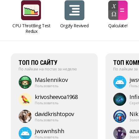
CPU Throttling Test
Orgzly Revived
Qalculate!
Redux
ТОП ПО САЙТУ
ТОП КОМ
По лайкам на постах за неделю
По лайкам за
Maslennikov
jw
Пользователь
Поль
krivosheevoa1968
Infi
Пользователь
Сере
davidkrishtopov
Nik
Пользователь
Золо
jwswnhshh
azur
Пользователь
Золо