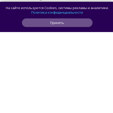
В России стартовали продажи
На сайте используются Cookies, системы рекламы и аналитики.
гибридного TANK 400 «Техно
Политика конфиденциальности
Премиум» — цены и комплектации
Принять
1
1
0
7 ч
ЧИТАТЬ ДАЛЕЕ