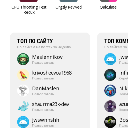
CPU Throttling Test
Orgzly Revived
Qalculate!
Redux
ТОП ПО САЙТУ
ТОП КОМ
По лайкам на постах за неделю
По лайкам за
Maslennikov
jw
Пользователь
Поль
krivosheevoa1968
Infi
Пользователь
Сере
DanMaslen
Nik
Пользователь
Золо
shaurma23k-​dev
azur
Пользователь
Золо
jwswnhshh
Bos
Пользователь
Поль