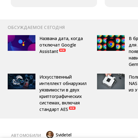
ОБСУЖДАЕМОЕ СЕГОДНЯ
Названа дата, когда
В б
отключат Google
для 
Assistant
поя
нав
Gemi
Искусственный
Пол
интеллект обнаружил
NAS 
уязвимости в двух
из 
криптографических
системах, включая
стандарт AES
Svidetel
АВТОМОБИЛИ