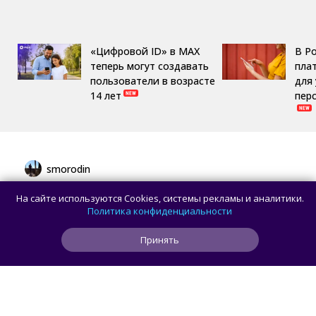
«Цифровой ID» в MAX
В Р
теперь могут создавать
пла
пользователи в возрасте
для
14 лет
пер
smorodin
Rollme выпустила часы AI Watch 2 и AI
На сайте используются Cookies, системы рекламы и аналитики.
Watch 3 со встроенными ИИ-
Политика конфиденциальности
помощниками
Принять