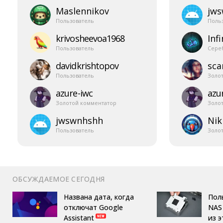
Maslennikov
jw
Пользователь
Поль
krivosheevoa1968
Infi
Пользователь
Сере
davidkrishtopov
sca
Пользователь
Золо
azure-​iwc
azur
Золотой комментатор
Золо
jwswnhshh
Nik
Пользователь
Золо
ОБСУЖДАЕМОЕ СЕГОДНЯ
Названа дата, когда
Пол
отключат Google
NAS 
Assistant
из 