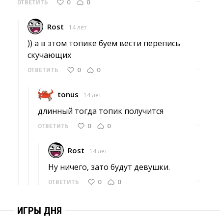
···
0
0
ОТВЕТИТЬ
Rost
14 лет
)) а в этом топике буем вести перепись 
скучающих
···
0
0
ОТВЕТИТЬ
tonus
14 лет
длинный тогда топик получится 
···
0
0
ОТВЕТИТЬ
Rost
14 лет
Ну ничего, зато будут девушки. 
···
0
0
ОТВЕТИТЬ
ИГРЫ ДНЯ