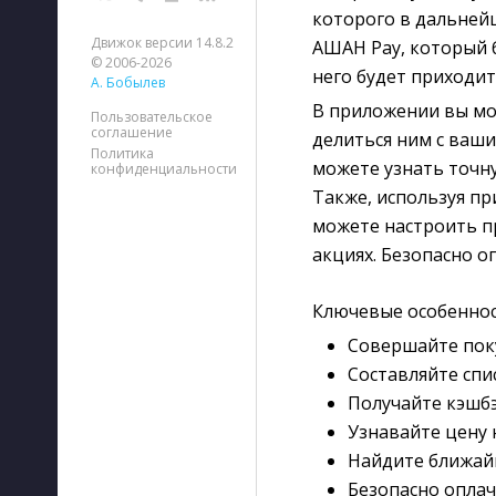
которого в дальней
Движок версии 14.8.2
АШАН Pay, который б
© 2006-2026
него будет приходит
А. Бобылев
В приложении вы мо
Пользовательское
соглашение
делиться ним с ваши
Политика
можете узнать точну
конфиденциальности
Также, используя п
можете настроить п
акциях. Безопасно о
Ключевые особенно
Совершайте поку
Составляйте спи
Получайте кэшбэ
Узнавайте цену 
Найдите ближай
Безопасно оплач