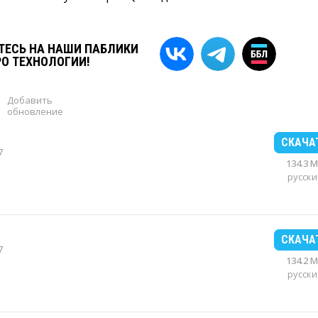
ЕСЬ НА НАШИ ПАБЛИКИ
РО ТЕХНОЛОГИИ!
Добавить
обновление
СКАЧА
7
134.3 
русски
СКАЧА
7
134.2 
русски