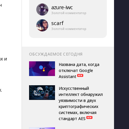
н
azure-​iwc
Золотой комментатор
scarf
Золотой комментатор
ОБСУЖДАЕМОЕ СЕГОДНЯ
х и
Названа дата, когда
отключат Google
Assistant
Искусственный
.
интеллект обнаружил
уязвимости в двух
криптографических
системах, включая
стандарт AES