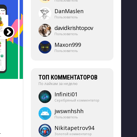
Пользователь
DanMaslen
Пользователь
davidkrishtopov
Пользователь
Maxon999
Пользователь
ТОП КОММЕНТАТОРОВ
По лайкам за неделю
Infiniti01
Серебряный комментатор
jwswnhshh
Пользователь
Nikitapetrov94
т
Золотой комментатор