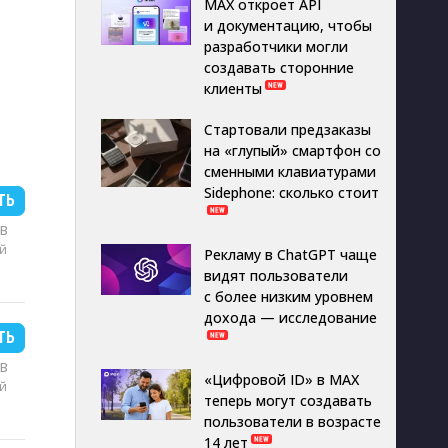
MAX откроет API
и документацию, чтобы
разработчики могли
создавать сторонние
клиенты
Стартовали предзаказы
на «глупый» смартфон со
сменными клавиатурами
Sidephone: сколько стоит
ТЬ
MB
й
Рекламу в ChatGPT чаще
видят пользователи
с более низким уровнем
дохода — исследование
ТЬ
MB
«Цифровой ID» в MAX
й
теперь могут создавать
пользователи в возрасте
14 лет