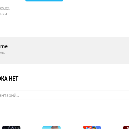
05:02
.
енки.
ame
ель
КА НЕТ
нтарий...