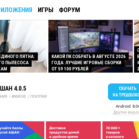
РИЛОЖЕНИЯ
ИГРЫ
ФОРУМ
 ЕДИНОГО ПЯТНА:
КАКОЙ ПК СОБРАТЬ В АВГУСТЕ 2026
ГО ПЫЛЕСОСА
ГОДА: ЛУЧШИЕ ИГРОВЫЕ СБОРКИ
EAM
ОТ 59 100 РУБЛЕЙ
ШАН 4.0.5
СКАЧАТЬ
НА ТРЕШБОК
НИЯ
/ 
ANDROID
/ 
ПОКУПКИ
Android
8.0
Другие верс