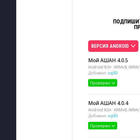
ПОДПИШИТ
П
ВЕРСИЯ ANDROID
Мой АШАН 4.0.5
Android 8.0+
ARMv8, ARMv
Добавил:
vq0l3
Проверен
Мой АШАН 4.0.4
Android 8.0+
ARMv8, ARMv
Добавил:
vq0l3
Проверен