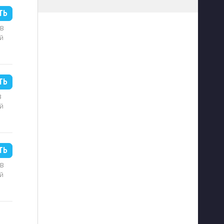
ТЬ
MB
й
ТЬ
B
й
ТЬ
MB
й