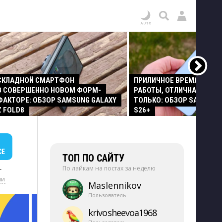
СКЛАДНОЙ СМАРТФОН
ПРИЛИЧНОЕ ВРЕМЯ АВТО
В СОВЕРШЕННО НОВОМ ФОРМ-
РАБОТЫ, ОТЛИЧНАЯ КАМЕР
ФАКТОРЕ: ОБЗОР SAMSUNG GALAXY
ТОЛЬКО: ОБЗОР SAMSUNG
Z FOLD8
S26+
СЕ
ТОП ПО САЙТУ
По лайкам на постах за неделю
+
ии
Maslennikov
Пользователь
krivosheevoa1968