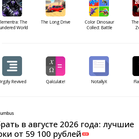
Elementra: The
The Long Drive
Color Dinosaur
The
undered World
Collect Battle
Z
rgzly Revived
Qalculate!
NotallyX
Fl
lumbus
рать в августе 2026 года: лучшие
ки от 59 100 рублей