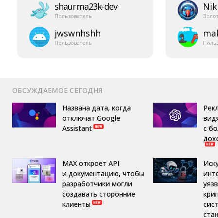
shaurma23k-​dev
Nik
Пользователь
Золо
jwswnhshh
mak
Пользователь
Поль
ОБСУЖДАЕМОЕ СЕГОДНЯ
Названа дата, когда
Рек
отключат Google
вид
Assistant
с б
дох
MAX откроет API
Иск
и документацию, чтобы
инт
разработчики могли
уяз
создавать сторонние
кри
клиенты
сис
ста