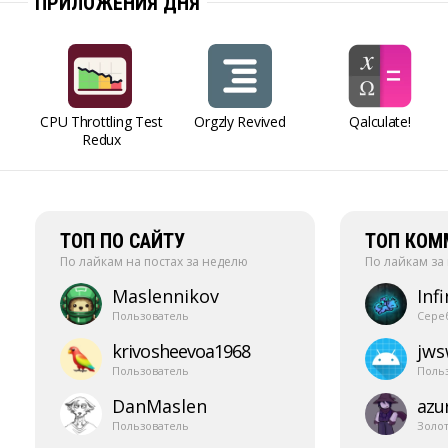
ПРИЛОЖЕНИЯ ДНЯ
CPU Throttling Test
Orgzly Revived
Qalculate!
Redux
ТОП ПО САЙТУ
ТОП КОМ
По лайкам на постах за неделю
По лайкам за
Maslennikov
Infi
Пользователь
Сере
krivosheevoa1968
jw
Пользователь
Поль
DanMaslen
azur
Пользователь
Золо