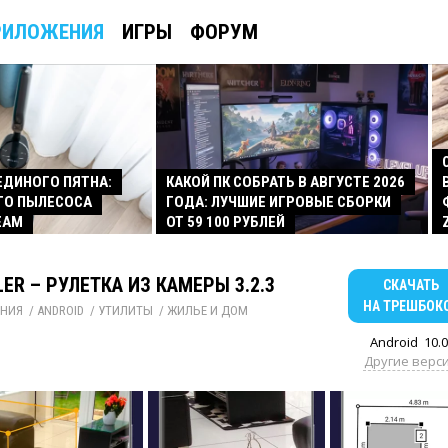
РИЛОЖЕНИЯ
ИГРЫ
ФОРУМ
 ЕДИНОГО ПЯТНА:
КАКОЙ ПК СОБРАТЬ В АВГУСТЕ 2026
ГО ПЫЛЕСОСА
ГОДА: ЛУЧШИЕ ИГРОВЫЕ СБОРКИ
EAM
ОТ 59 100 РУБЛЕЙ
LER – РУЛЕТКА ИЗ КАМЕРЫ 3.2.3
СКАЧАТЬ
НА ТРЕШБОК
НИЯ
/ 
ANDROID
/ 
УТИЛИТЫ
/ 
ЖИЛЬЕ И ДОМ
Android
10.0
Другие верс