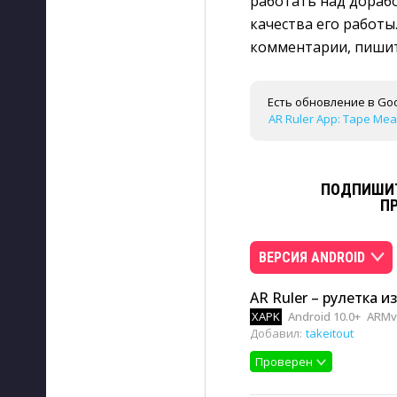
работать над дораб
качества его работы
комментарии, пишите
Есть обновление в Goo
AR Ruler App: Tape Meas
ПОДПИШИТ
П
ВЕРСИЯ ANDROID
AR Ruler – рулетка из
XAPK
Android 10.0+
ARMv
Добавил:
takeitout
Проверен