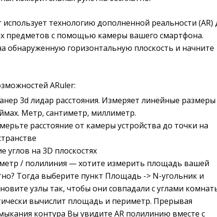
 использует технологию дополненной реальности (AR) 
х предметов с помощью камеры вашего смартфона.
на обнаруженную горизонтальную плоскость и начните
зможностей ARuler:
анер 3d лидар расстояния. Измеряет линейные размеры
юймах. Метр, сантиметр, миллиметр.
ерьте расстояние от камеры устройства до точки на
странстве
е углов на 3D плоскостях
метр / полилиния — хотите измерить площадь вашей
но? Тогда выберите пункт Площадь -> N-угольник и
новите узлы так, чтобы они совпадали с углами комнат
тически вычислит площадь и периметр. Прерывая
мыкания контура Вы увидите AR полилинию вместе с