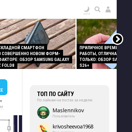
СКЛАДНОЙ СМАРТФОН
ПРИЛИЧНОЕ ВРЕМЯ АВТО
В СОВЕРШЕННО НОВОМ ФОРМ-
РАБОТЫ, ОТЛИЧНАЯ КАМЕР
ФАКТОРЕ: ОБЗОР SAMSUNG GALAXY
ТОЛЬКО: ОБЗОР SAMSUNG
Z FOLD8
S26+
СЕ
ТОП ПО САЙТУ
По лайкам на постах за неделю
+
ии
Maslennikov
Пользователь
krivosheevoa1968