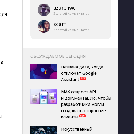
azure-​iwc
для
Золотой комментатор
scarf
Золотой комментатор
ОБСУЖДАЕМОЕ СЕГОДНЯ
 в
Названа дата, когда
отключат Google
Assistant
MAX откроет API
и документацию, чтобы
разработчики могли
создавать сторонние
ы.
клиенты
Искусственный