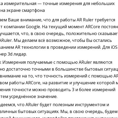
ка измерительная — точные измерения для небольших
 на экране смартфона
ем Ваше внимание, что для работы AR Ruler требуется
от компании Google. На текущий момент ARCore постоя
учшается, что, в свою очередь, положительно сказывае
ARuler. Мы делаем всё возможное, чтобы Вы остались
анием AR технологии в проведении измерений. Для iOS
нер 3d лидар.
: Измерения получаемые с помощью ARuler являются
но достаточно точными в большинстве бытовых ситуац
нимание на то, что точность измерений с помощью A
вом работы ARCore, на развитие и улучшение которой 
ичения точности можно проводить 3 и более измерений
атем усреднённое значение.
деемся, что ARuler будет полезным инструментом и
зличных бытовых ситуациях. Мы, в свою очередь, будем