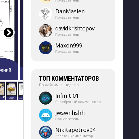
Пользователь
DanMaslen
Пользователь
davidkrishtopov
Пользователь
Maxon999
Пользователь
ТОП КОММЕНТАТОРОВ
По лайкам за неделю
Infiniti01
Серебряный комментатор
jwswnhshh
Пользователь
Nikitapetrov94
Золотой комментатор