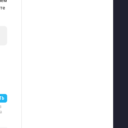
ием
йте
ТЬ
B
й