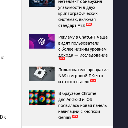
интеллект обнаружил
уязвимости в двух
криптографических
системах, включая
стандарт AES
Рекламу в ChatGPT чаще
видят пользователи
с более низким уровнем
.
дохода — исследование
но
Пользователь превратил
NAS в игровой ПК: что
и
из этого вышло
В браузере Chrome
для Android и iOS
появилась новая панель
навигации с кнопкой
D с
Gemini