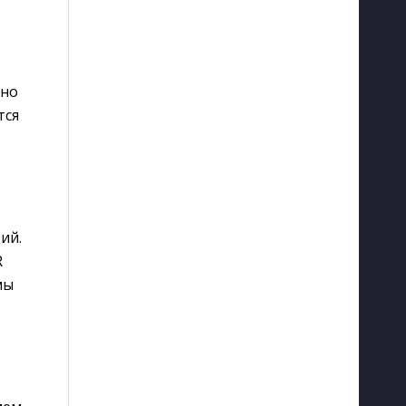
нно
тся
ий.
R
мы