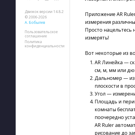
Движок версии 14.8.2
Приложение AR Ruler
© 2006-2026
измерения различны
А. Бобылев
Просто нацельтесь 
Пользовательское
соглашение
измерять!
Политика
конфиденциальности
Вот некоторые из во
AR Линейка — ск
см, м, мм или д
Дальномер — изм
плоскости в про
Угол — измерени
Площадь и пери
комнаты бесплат
поочередно уста
AR Ruler автома
рисование до за