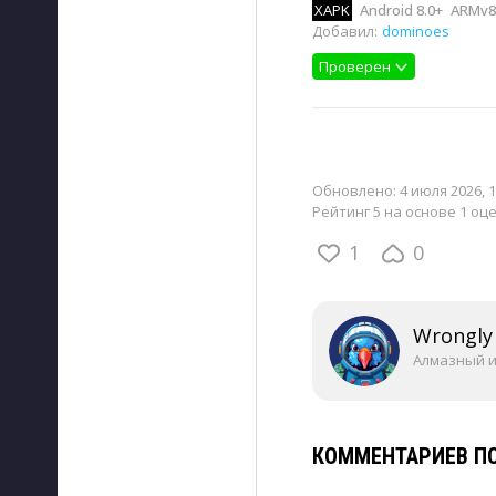
XAPK
Android 8.0+
ARMv8
Добавил:
dominoes
Проверен
Обновлено:
4 июля 2026, 1
Рейтинг 5 на основе 1 оц
1
0
Wrongly
Алмазный 
КОММЕНТАРИЕВ ПО