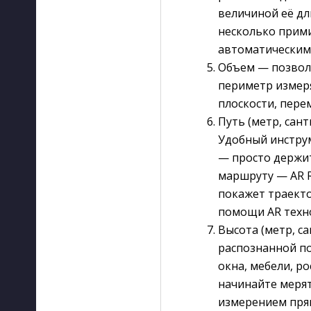
величиной её д
несколько прими
автоматическим
Объем — позвол
периметр измер
плоскости, пере
Путь (метр, сан
Удобный инструм
— просто держит
маршруту — AR R
покажет траект
помощи AR техно
Высота (метр, с
распознанной по
окна, мебели, р
начинайте мерят
измерением прям