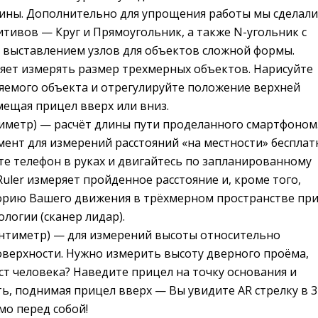
лины. Дополнительно для упрощения работы мы сделали
тивов — Круг и Прямоугольник, а также N-угольник с
 выставлением узлов для объектов сложной формы.
яет измерять размер трехмерных объектов. Нарисуйте
яемого объекта и отрегулируйте положение верхней
мещая прицел вверх или вниз.
тиметр) — расчёт длины пути проделанного смартфоном
ент для измерений расстояний «на местности» бесплат
е телефон в руках и двигайтесь по запланированному
uler измеряет пройденное расстояние и, кроме того,
орию Вашего движения в трёхмерном пространстве пр
логии (сканер лидар).
антиметр) — для измерений высоты относительно
верхности. Нужно измерить высоту дверного проёма,
ост человека? Наведите прицел на точку основания и
ь, поднимая прицел вверх — Вы увидите AR стрелку в 3
о перед собой!