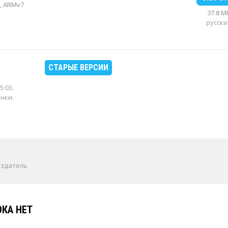
, ARMv7
37.8 M
русски
СТАРЫЕ ВЕРСИИ
5:03
.
енки.
издатель
КА НЕТ