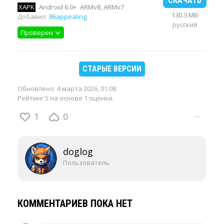
СКАЧАТЬ
XAPK
Android 6.0+
ARMv8, ARMv7
130.3 MB
Добавил:
86appealing
русский
Проверен
СТАРЫЕ ВЕРСИИ
Обновлено:
4 марта 2026, 01:08
.
Рейтинг 5 на основе 1 оценки.
1
0
···
doglog
Пользователь
КОММЕНТАРИЕВ ПОКА НЕТ