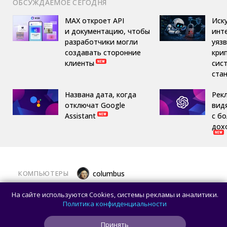
ОБСУЖДАЕМОЕ СЕГОДНЯ
MAX откроет API
Иск
и документацию, чтобы
инт
разработчики могли
уяз
создавать сторонние
кри
клиенты
сис
ста
Названа дата, когда
Рек
отключат Google
вид
Assistant
с б
дох
КОМПЬЮТЕРЫ
columbus
Какой ПК собрать в августе 2026 года:
На сайте используются Cookies, системы рекламы и аналитики.
лучшие игровые сборки от 59 100 рублей
Политика конфиденциальности
Принять