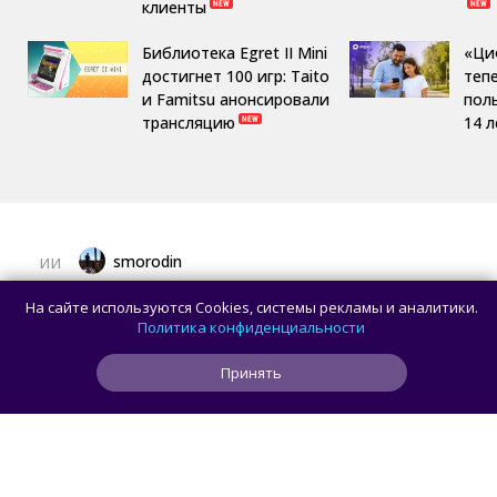
клиенты
Библиотека Egret II Mini
«Ци
достигнет 100 игр: Taito
теп
и Famitsu анонсировали
пол
трансляцию
14 л
smorodin
ИИ
OpenAI приостановила работу над ИИ-
На сайте используются Cookies, системы рекламы и аналитики.
моделью Astra: всё из-за превышения
Политика конфиденциальности
порога кибербезопасности
Принять