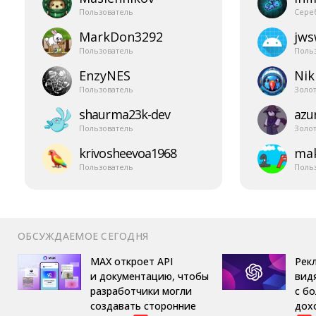
Пользователь
Сере
MarkDon3292
jw
Пользователь
Поль
EnzyNES
Nik
Пользователь
Золо
shaurma23k-​dev
azur
Пользователь
Золо
krivosheevoa1968
mak
Пользователь
Поль
ОБСУЖДАЕМОЕ СЕГОДНЯ
MAX откроет API
Рек
и документацию, чтобы
вид
разработчики могли
с б
создавать сторонние
дох