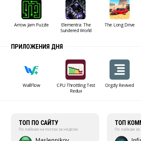
Arrow Jam Puzzle
Elementra: The
The Long Drive
Sundered World
ПРИЛОЖЕНИЯ ДНЯ
WallFlow
CPU Throttling Test
Orgzly Revived
Redux
ТОП ПО САЙТУ
ТОП КОМ
По лайкам на постах за неделю
По лайкам за
Maslennikov
Infi