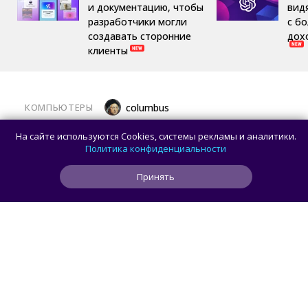
и документацию, чтобы
вид
разработчики могли
с б
создавать сторонние
дох
клиенты
КОМПЬЮТЕРЫ
columbus
Какой ПК собрать в августе 2026 года:
На сайте используются Cookies, системы рекламы и аналитики.
лучшие игровые сборки от 59 100 рублей
Политика конфиденциальности
Принять