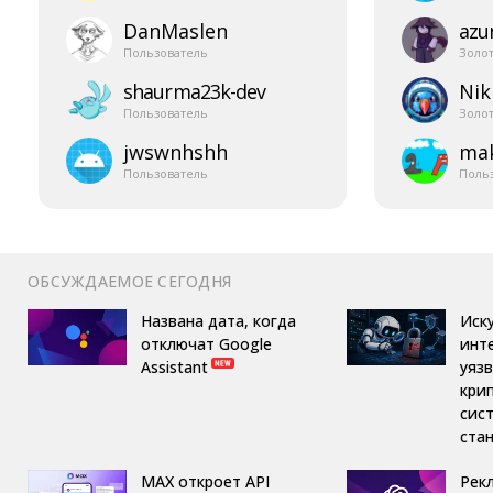
DanMaslen
azur
Пользователь
Золо
shaurma23k-​dev
Nik
Пользователь
Золо
jwswnhshh
mak
Пользователь
Поль
ОБСУЖДАЕМОЕ СЕГОДНЯ
Названа дата, когда
Иск
отключат Google
инт
Assistant
уяз
кри
сис
ста
MAX откроет API
Рек