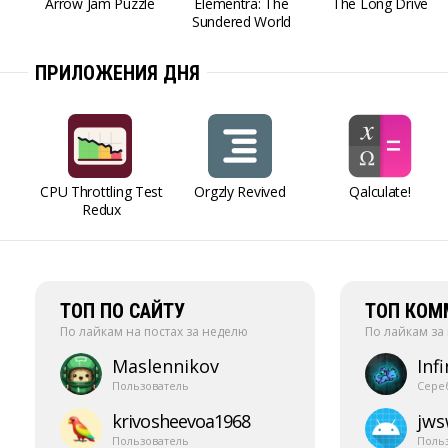
Arrow Jam Puzzle
Elementra: The
The Long Drive
Sundered World
ПРИЛОЖЕНИЯ ДНЯ
CPU Throttling Test
Orgzly Revived
Qalculate!
Redux
ТОП ПО САЙТУ
ТОП КОМ
По лайкам на постах за неделю
По лайкам за
Maslennikov
Infi
Пользователь
Сере
krivosheevoa1968
jw
Пользователь
Поль