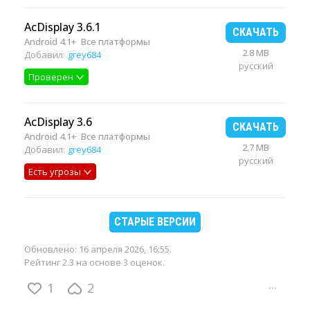
AcDisplay 3.6.1
СКАЧАТЬ
Android 4.1+
Все платформы
2.8 MB
Добавил:
grey684
русский
Проверен
AcDisplay 3.6
СКАЧАТЬ
Android 4.1+
Все платформы
2.7 MB
Добавил:
grey684
русский
Есть угрозы
СТАРЫЕ ВЕРСИИ
Обновлено:
16 апреля 2026, 16:55
.
Рейтинг 2.3 на основе 3 оценок.
1
2
···