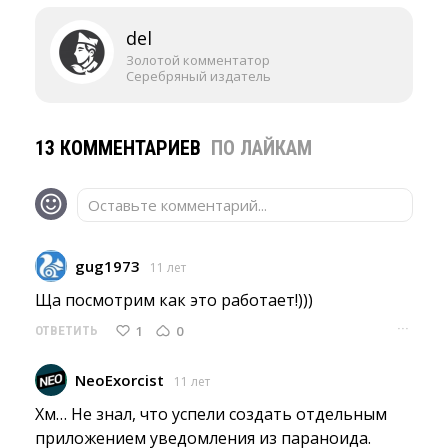
del
Золотой комментатор
Серебряный издатель
13 КОММЕНТАРИЕВ
ПО ЛАЙКАМ
Оставьте комментарий...
gug1973
11 лет
Ща посмотрим как это работает!))) 
···
1
0
ОТВЕТИТЬ
NeoExorcist
11 лет
Хм… Не знал, что успели создать отдельным 
приложением уведомления из параноида.