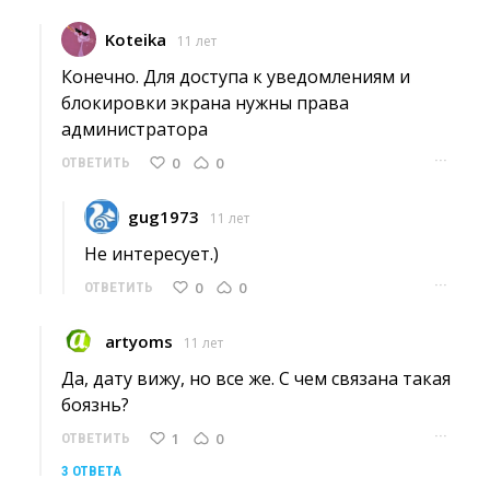
Koteika
11 лет
Конечно. Для доступа к уведомлениям и 
блокировки экрана нужны права
администратора
···
0
0
ОТВЕТИТЬ
gug1973
11 лет
Не интересует.) 
···
0
0
ОТВЕТИТЬ
artyoms
11 лет
Да, дату вижу, но все же. С чем связана такая 
боязнь?
···
1
0
ОТВЕТИТЬ
3 ОТВЕТА