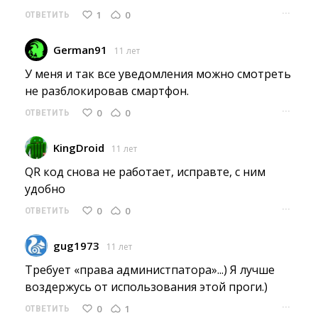
···
1
0
ОТВЕТИТЬ
German91
11 лет
У меня и так все уведомления можно смотреть 
не разблокировав смартфон.
···
0
0
ОТВЕТИТЬ
KingDroid
11 лет
QR код снова не работает, исправте, с ним 
удобно
···
0
0
ОТВЕТИТЬ
gug1973
11 лет
Требует «права администпатора»...) Я лучше 
воздержусь от использования этой проги.)
···
0
1
ОТВЕТИТЬ