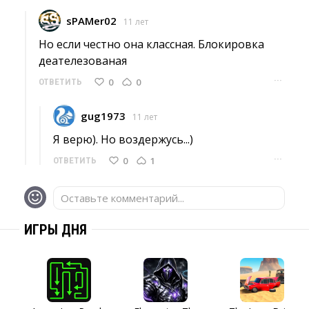
sPAMer02
11 лет
Но если честно она классная. Блокировка 
деателезованая
···
0
0
ОТВЕТИТЬ
gug1973
11 лет
Я верю). Но воздержусь...) 
···
0
1
ОТВЕТИТЬ
Оставьте комментарий...
ИГРЫ ДНЯ