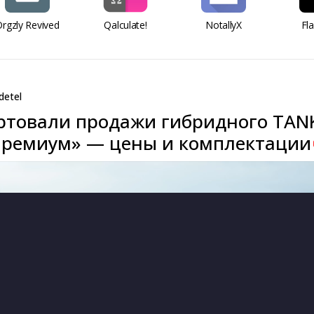
rgzly Revived
Qalculate!
NotallyX
Fl
detel
артовали продажи гибридного TAN
Премиум» — цены и комплектации