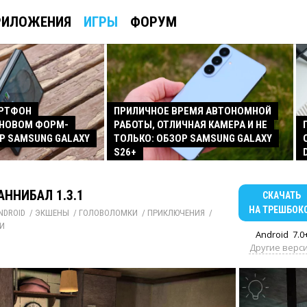
РИЛОЖЕНИЯ
ИГРЫ
ФОРУМ
АРТФОН
ПРИЛИЧНОЕ ВРЕМЯ АВТОНОМНОЙ
 НОВОМ ФОРМ-
РАБОТЫ, ОТЛИЧНАЯ КАМЕРА И НЕ
Р SAMSUNG GALAXY
ТОЛЬКО: ОБЗОР SAMSUNG GALAXY
S26+
КАННИБАЛ 1.3.1
СКАЧАТЬ
НА ТРЕШБОК
NDROID
/ 
ЭКШЕНЫ
/ 
ГОЛОВОЛОМКИ
/ 
ПРИКЛЮЧЕНИЯ
/ 
И
Android
7.0
Другие верс