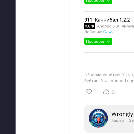
Проверен
911: Каннибал 1.2.2
XAPK
Android 6.0+
ARMv8
Добавил:
Gawk
Проверен
Обновлено:
16 мая 2026, 1
Рейтинг 5 на основе 1 оц
1
0
Wrongly
Алмазный 