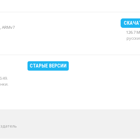
СКАЧА
, ARMv7
126.7 
русски
СТАРЫЕ ВЕРСИИ
6:49
.
енки.
издатель