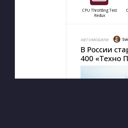
CPU Throttling Test
O
Redux
Svi
АВТОМОБИЛИ
В России ст
400 «Техно 