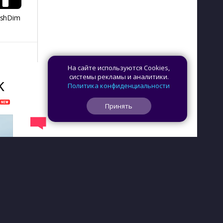
ashDim
Day Counter –
App Lock
Dazzify Fi
Cчетчик дней
На сайте используются Cookies,
системы рекламы и аналитики.
K
Политика конфиденциальности
Принять