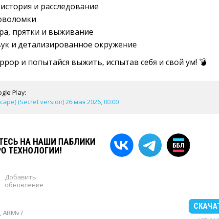
история и расследование
оволомки
ра, прятки и выживание
вук и детализированное окружение
ррор и попытайся выжить, испытав себя и свой ум! 💣
gle Play:
cape) (Secret version) 26 мая 2026, 00:00
ЕСЬ НА НАШИ ПАБЛИКИ
РО ТЕХНОЛОГИИ!
Добавить
обновление
СКАЧА
, ARMv7