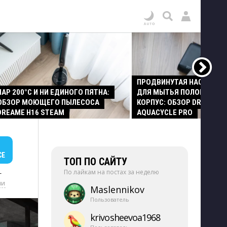
ПРОДВИНУТАЯ НАСАДКА
ПАР 200°C И НИ ЕДИНОГО ПЯТНА:
ДЛЯ МЫТЬЯ ПОЛОВ И СТ
ОБЗОР МОЮЩЕГО ПЫЛЕСОСА
КОРПУС: ОБЗОР DREAME Z
DREAME H16 STEAM
AQUACYCLE PRO
СЕ
ТОП ПО САЙТУ
По лайкам на постах за неделю
+
ии
Maslennikov
Пользователь
krivosheevoa1968