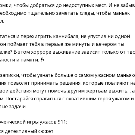
мки, чтобы добраться до недоступных мест. И не забы
необходимо тщательно заметать следы, чтобы маньяк
л.
аться и перехитрить каннибала, не упустив ни одной
 он поймает тебя в первые же минуты и вечером ты
елке? В этом хорроре выживание зависит только от тв
ности и памяти. 🤞
записки, чтобы узнать больше о самом ужасном маньяк
ния позволят принимать решения, которые повлияют н
Твои действия могут помочь другим жертвам выжить… а
м. Постарайся справиться с охватившим героя ужасом и
тые задачи.
ченческой игры ужасов 911:
я детективный сюжет