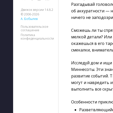
Разгадывай головоло
Движок версии 14.8.2
об аккуратности — 
© 2006-2026
ничего не заподозри
А. Бобылев
Пользовательское
Сможешь ли ты спрят
соглашение
Политика
мелкой детали? Или
конфиденциальности
окажешься в его тар
смекалки, вниматель
Исследуй дом и ищи 
Миннесоты. Эти зна
развитие событий. 
могут и навредить и
выполнить все скры
Особенности приклю
Разветвляющийс