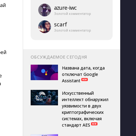
вай
azure-​iwc
Золотой комментатор
scarf
Золотой комментатор
оей
ОБСУЖДАЕМОЕ СЕГОДНЯ
Названа дата, когда
отключат Google
е
Assistant
а
Искусственный
интеллект обнаружил
уязвимости в двух
криптографических
системах, включая
стандарт AES