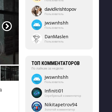
Пользователь
davidkrishtopov
Пользователь
jwswnhshh
Пользователь
DanMaslen
Пользователь
ТОП КОММЕНТАТОРОВ
По лайкам за неделю
jwswnhshh
Пользователь
 
Infiniti01
Серебряный комментатор
Nikitapetrov94
Золотой комментатор