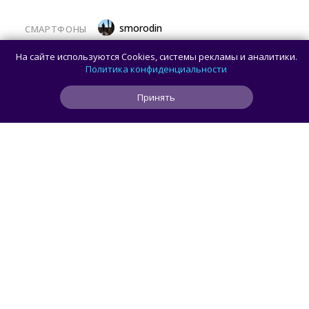
smorodin
СМАРТФОНЫ
Представлен Vivo S2 — смартфон
На сайте используются Cookies, системы рекламы и аналитики.
с изогнутым AMOLED-дисплеем
Политика конфиденциальности
Принять
0
1
0
25 мин
ЧИТАТЬ ДАЛЕЕ
smorodin
ГЕЙМИНГ