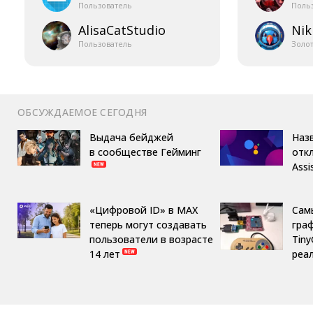
Пользователь
Поль
AlisaCatStudio
Nik
Пользователь
Золо
ОБСУЖДАЕМОЕ СЕГОДНЯ
Выдача бейджей
Назв
в сообществе Гейминг
отк
Assi
«Цифровой ID» в MAX
Сам
теперь могут создавать
гра
пользователи в возрасте
Tin
14 лет
реа