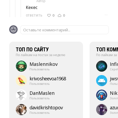
Автор
Кекес 
···
0
0
ОТВЕТИТЬ
Оставьте комментарий...
ТОП ПО САЙТУ
ТОП КОМ
По лайкам на постах за неделю
По лайкам за
Maslennikov
Infi
Пользователь
Сере
krivosheevoa1968
jw
Пользователь
Поль
DanMaslen
Nik
Пользователь
Золо
davidkrishtopov
azur
Пользователь
Золо