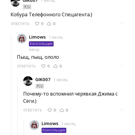
1 месяц
🇷🇺
Кобура Телефонного Спецагента.) 
···
0
0
ОТВЕТИТЬ
Limows
1 месяц
Консольщик
Автор
Пыщ, пыщ, ололо 
···
0
0
ОТВЕТИТЬ
GIK007
1 месяц
🇷🇺
Почему-то вспомнил черявкая Джима с 
Сёги.)
···
0
0
ОТВЕТИТЬ
Limows
1 месяц
Консольщик