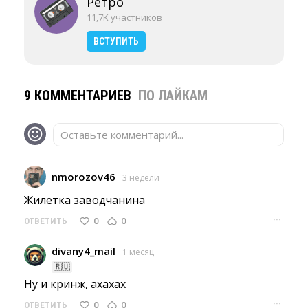
Ретро
11,7K участников
ВСТУПИТЬ
9 КОММЕНТАРИЕВ
ПО ЛАЙКАМ
Оставьте комментарий...
nmorozov46
3 недели
Жилетка заводчанина 
···
0
0
ОТВЕТИТЬ
divany4_mail
1 месяц
🇷🇺
Ну и кринж, ахахах 
···
0
0
ОТВЕТИТЬ