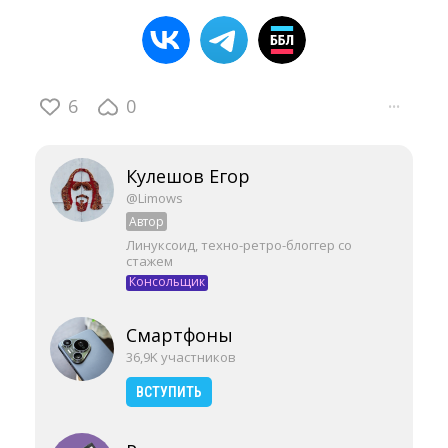
6
0
···
Кулешов Егор
@Limows
Автор
Линуксоид, техно-ретро-блоггер со
стажем
Консольщик
Смартфоны
36,9K участников
ВСТУПИТЬ