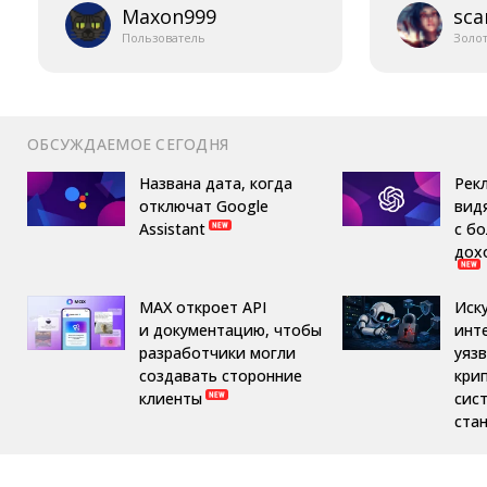
Maxon999
sca
Пользователь
Золо
ОБСУЖДАЕМОЕ СЕГОДНЯ
Названа дата, когда
Рек
отключат Google
вид
Assistant
с б
дох
MAX откроет API
Иск
и документацию, чтобы
инт
разработчики могли
уяз
создавать сторонние
кри
клиенты
сис
ста