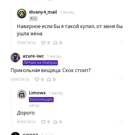
divany4_mail
1 месяц
🇷🇺
Наверное если бы я такой купил, от меня бы 
ушла жена.
···
0
0
ОТВЕТИТЬ
azure-iwc
1 месяц
Лётчик на Элитрах
Прикольная вещица. Скок стоит? 
···
0
0
ОТВЕТИТЬ
Limows
1 месяц
Консольщик
Автор
Дорого 
···
0
0
ОТВЕТИТЬ
GIK007