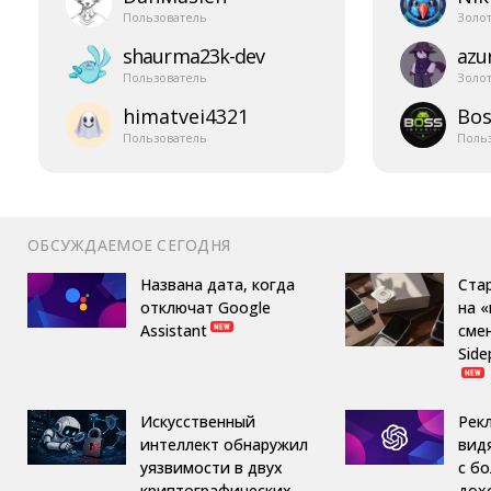
Пользователь
Золо
shaurma23k-​dev
azur
Пользователь
Золо
himatvei4321
Bos
Пользователь
Поль
ОБСУЖДАЕМОЕ СЕГОДНЯ
Названа дата, когда
Ста
отключат Google
на 
Assistant
сме
Side
Искусственный
Рек
интеллект обнаружил
вид
уязвимости в двух
с б
криптографических
дох