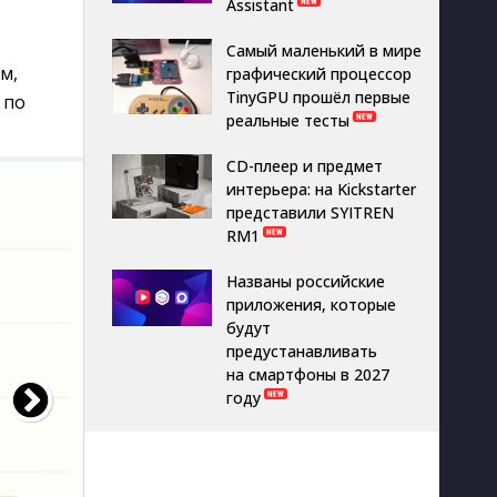
Assistant
Самый маленький в мире
м,
графический процессор
TinyGPU прошёл первые
 по
реальные тесты
CD-плеер и предмет
интерьера: на Kickstarter
представили SYITREN
RM1
Названы российские
приложения, которые
будут
предустанавливать
на смартфоны в 2027
году