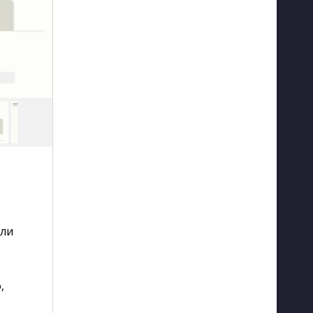
ели
,