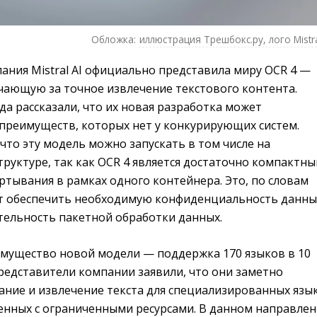
Обложка:
иллюстрация Трешбокс.ру, лого Mistra
пания Mistral AI официально представила миру OCR 4 —
чающую за точное извлечение текстового контента.
а рассказали, что их новая разработка может
 преимуществ, которых нет у конкурирующих систем.
, что эту модель можно запускать в том числе на
руктуре, так как OCR 4 является достаточно компактн
тывания в рамках одного контейнера. Это, по словам
т обеспечить необходимую конфиденциальность данны
ельность пакетной обработки данных.
мущество новой модели — поддержка 170 языков в 10
редставители компании заявили, что они заметно
ание и извлечение текста для специализированных язы
ленных с ограниченными ресурсами. В данном направле