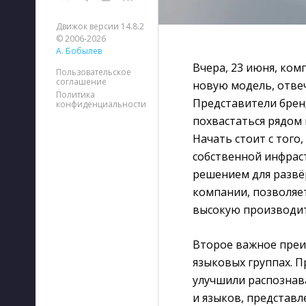
Движок версии 14.8.2
© 2006-2026
А. Бобылев
Вчера, 23 июня, ком
Пользовательское
соглашение
новую модель, отве
Политика
Представители бренд
конфиденциальности
похвастаться рядом
Начать стоит с того
собственной инфраст
решением для развёр
компании, позволяе
высокую производит
Второе важное преи
языковых группах. П
улучшили распознав
и языков, представ