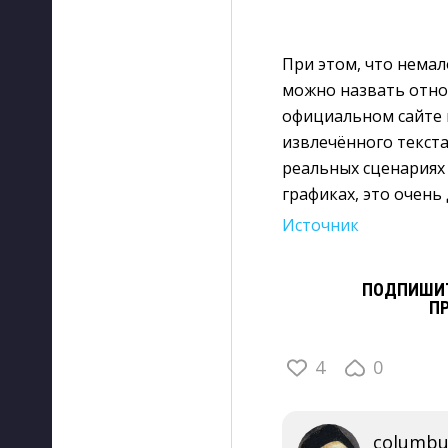
При этом, что нема
можно назвать отно
официальном сайте к
извлечённого текста
реальных сценариях 
графиках, это очень
Источник
ПОДПИШИТ
П
4
0
columbu