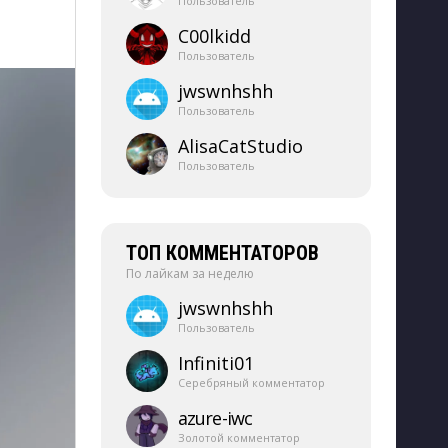
Пользователь
C00lkidd
Пользователь
jwswnhshh
Пользователь
AlisaCatStudio
Пользователь
ТОП КОММЕНТАТОРОВ
По лайкам за неделю
jwswnhshh
Пользователь
Infiniti01
Серебряный комментатор
azure-​iwc
Золотой комментатор