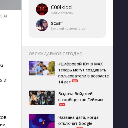
C00lkidd
Пользователь
l AI
scarf
Золотой комментатор
ОБСУЖДАЕМОЕ СЕГОДНЯ
«Цифровой ID» в MAX
ым
теперь могут создавать
пользователи в возрасте
х и
14 лет
Выдача бейджей
в сообществе Гейминг
ков
Названа дата, когда
отключат Google
нии