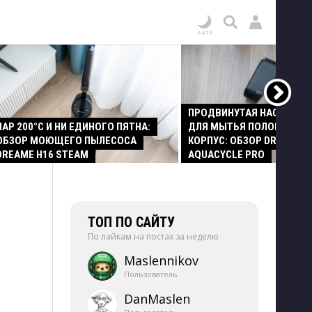
ПРОДВИНУТАЯ НАСАДКА
ПАР 200°C И НИ ЕДИНОГО ПЯТНА:
ДЛЯ МЫТЬЯ ПОЛОВ И СТ
ОБЗОР МОЮЩЕГО ПЫЛЕСОСА
КОРПУС: ОБЗОР DREAME Z
DREAME H16 STEAM
AQUACYCLE PRO
ТОП ПО САЙТУ
По лайкам на постах за неделю
Maslennikov
Пользователь
DanMaslen