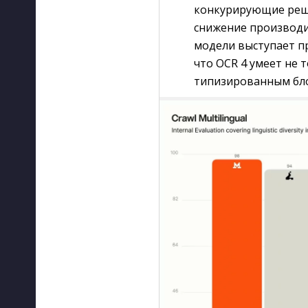
конкурирующие реше
снижение производ
модели выступает пр
что OCR 4 умеет не 
типизированным бл