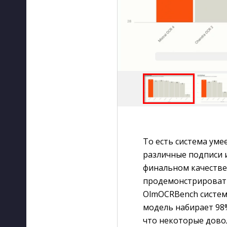
То есть система уме
различные подписи и
финальном качестве
продемонстрировать
OlmOCRBench система
модель набирает 98%
что некоторые дов