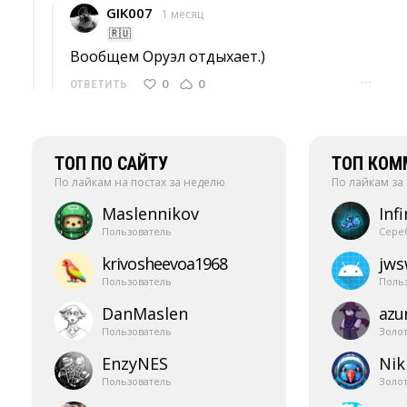
GIK007
1 месяц
🇷🇺
Вообщем Оруэл отдыхает.) 
···
0
0
ОТВЕТИТЬ
ТОП ПО САЙТУ
ТОП КОМ
По лайкам на постах за неделю
По лайкам за
Maslennikov
Infi
Пользователь
Сере
krivosheevoa1968
jw
Пользователь
Поль
DanMaslen
azur
Пользователь
Золо
EnzyNES
Nik
Пользователь
Золо