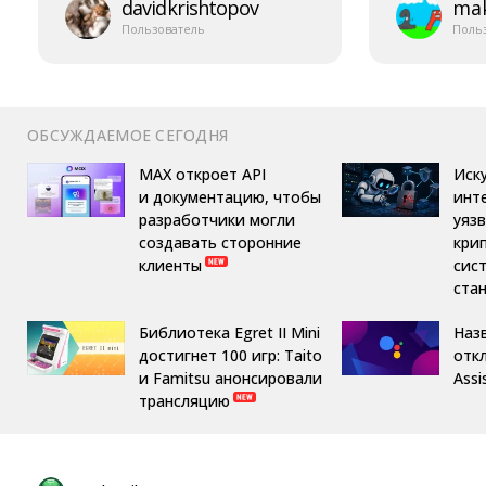
davidkrishtopov
mak
Пользователь
Поль
ОБСУЖДАЕМОЕ СЕГОДНЯ
MAX откроет API
Иск
и документацию, чтобы
инт
разработчики могли
уяз
создавать сторонние
кри
клиенты
сис
ста
Библиотека Egret II Mini
Назв
достигнет 100 игр: Taito
отк
и Famitsu анонсировали
Assi
трансляцию