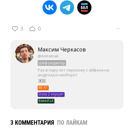
3
0
···
Максим Черкасов
@Astramak
Шеф-редактор
Раз в пару лет перехожу с айфона на
андроид и наоборот
🇷🇺
Mi A1
Dota 2 enjoyer
Exeed LX
3 КОММЕНТАРИЯ
ПО ЛАЙКАМ