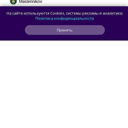
Maslennikov
Сборная России выиграла 7 золотых
На сайте используются Cookies, системы рекламы и аналитики.
медалей из 8 на Международной
Политика конфиденциальности
олимпиаде по ИИ
Принять
0
1
0
5 ч
ЧИТАТЬ ДАЛЕЕ