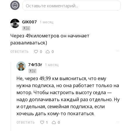
Оставьте комментарий...
GIK007
1 месяц
🇷🇺
Через 49километров он начинает 
разваливаться.)
···
0
0
ОТВЕТИТЬ
74r53r
1 месяц
🇷🇺
Не, через 49,99 км выясниться, что ему 
нужна подписка, но она работает только на
мотор. Чтобы настроить высоту седла —
надо доплачивать каждый раз отдельно. Ну
и отдельная, семейная подписка, если
хочешь дать кому-то покататься.
···
1
0
ОТВЕТИТЬ