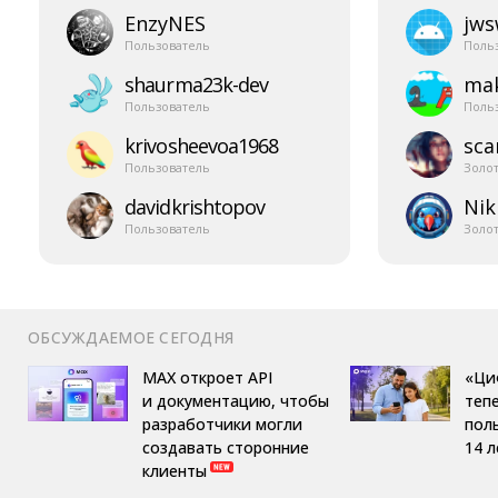
EnzyNES
jw
Пользователь
Поль
shaurma23k-​dev
mak
Пользователь
Поль
krivosheevoa1968
sca
Пользователь
Золо
davidkrishtopov
Nik
Пользователь
Золо
ОБСУЖДАЕМОЕ СЕГОДНЯ
MAX откроет API
«Ци
и документацию, чтобы
теп
разработчики могли
пол
создавать сторонние
14 л
клиенты