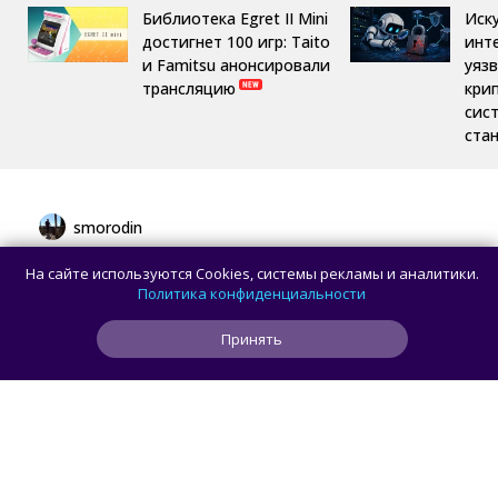
Библиотека Egret II Mini
Иск
достигнет 100 игр: Taito
инт
и Famitsu анонсировали
уяз
трансляцию
кри
сис
ста
smorodin
Разработчик показал работу Piet Quine —
На сайте используются Cookies, системы рекламы и аналитики.
GIF-изображения, которое создаёт само
Политика конфиденциальности
себя
Принять