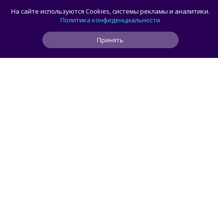
В России стартовали продажи
На сайте используются Cookies, системы рекламы и аналитики.
гибридного TANK 400 «Техно
Политика конфиденциальности
Премиум» — цены и комплектации
Принять
0
1
0
1 ч
ЧИТАТЬ ДАЛЕЕ