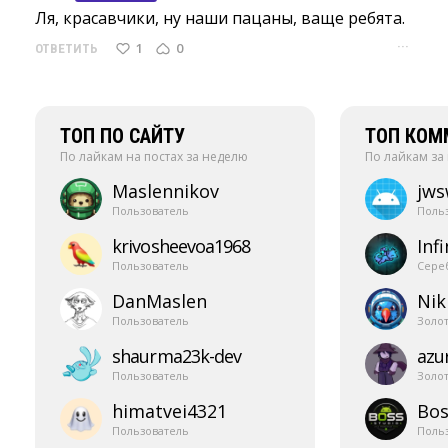
Ля, красавчики, ну наши пацаны, ваще ребята. 
···
1
0
ОТВЕТИТЬ
ТОП ПО САЙТУ
ТОП КОМ
По лайкам на постах за неделю
По лайкам за
Maslennikov
jw
Пользователь
Поль
krivosheevoa1968
Infi
Пользователь
Сере
DanMaslen
Nik
Пользователь
Золо
shaurma23k-​dev
azur
Пользователь
Золо
himatvei4321
Bos
Пользователь
Поль