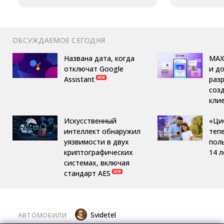
ОБСУЖДАЕМОЕ СЕГОДНЯ
Названа дата, когда
MAX
отключат Google
и д
Assistant
раз
соз
кли
Искусственный
«Ци
интеллект обнаружил
теп
уязвимости в двух
пол
криптографических
14 л
системах, включая
стандарт AES
Svidetel
АВТОМОБИЛИ