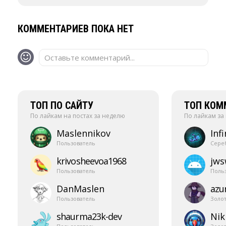
КОММЕНТАРИЕВ ПОКА НЕТ
Оставьте комментарий...
ТОП ПО САЙТУ
ТОП КОМ
По лайкам на постах за неделю
По лайкам за
Maslennikov
Infi
Пользователь
Сере
krivosheevoa1968
jw
Пользователь
Поль
DanMaslen
azur
Пользователь
Золо
shaurma23k-​dev
Nik