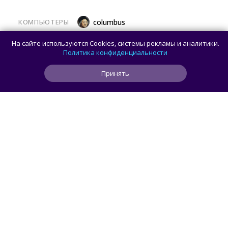
КОМПЬЮТЕРЫ
columbus
Какой ПК собрать в августе 2026 года:
На сайте используются Cookies, системы рекламы и аналитики.
лучшие игровые сборки от 59 100 рублей
Политика конфиденциальности
Принять