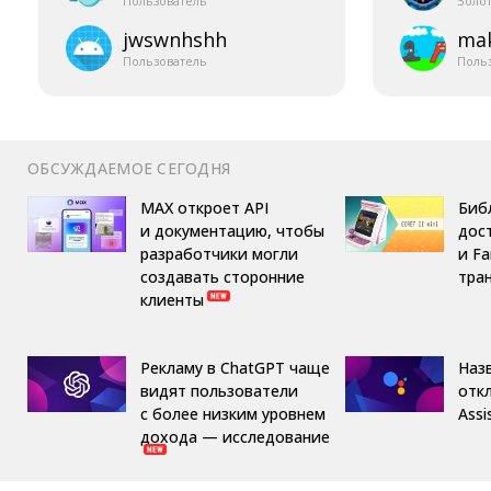
Пользователь
Золо
jwswnhshh
mak
Пользователь
Поль
ОБСУЖДАЕМОЕ СЕГОДНЯ
MAX откроет API
Библ
и документацию, чтобы
дост
разработчики могли
и F
создавать сторонние
тра
клиенты
Рекламу в ChatGPT чаще
Назв
видят пользователи
отк
с более низким уровнем
Assi
дохода — исследование