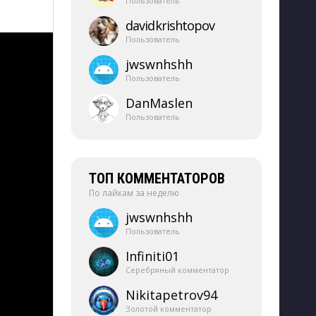
Пользователь
davidkrishtopov
Пользователь
jwswnhshh
Пользователь
DanMaslen
Пользователь
ТОП КОММЕНТАТОРОВ
По лайкам за неделю
jwswnhshh
Пользователь
Infiniti01
Серебряный комментатор
Nikitapetrov94
Золотой комментатор