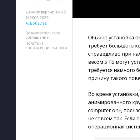
Движок версии 14.8.2
© 2006-2026
А. Бобылев
Пользовательское
Обычно установка о
соглашение
Политика
требует большого к
конфиденциальности
справедливо при на
весом 5 ГБ могут уст
требуется намного б
причину такого пове
Во время установки,
анимированного круж
computer on», польз
не совсем так. Если
операционная систем