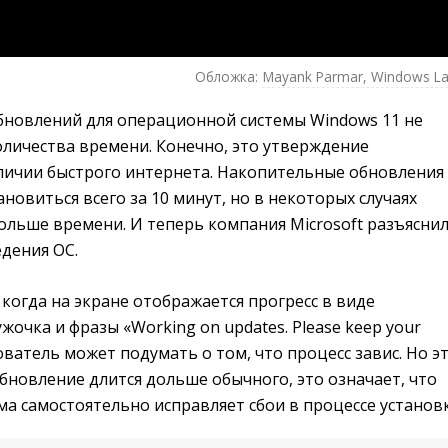
Обложка:
Mayank Parmar, Windows La
бновлений для операционной системы Windows 11 не
оличества времени. Конечно, это утверждение
личии быстрого интернета. Накопительные обновления
ановиться всего за 10 минут, но в некоторых случаях
ольше времени. И теперь компания Microsoft разъясни
дения ОС.
 когда на экране отображается прогресс в виде
очка и фразы «Working on updates. Please keep your
ователь может подумать о том, что процесс завис. Но э
 обновление длится дольше обычного, это означает, что
а самостоятельно исправляет сбои в процессе установк