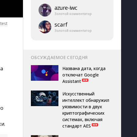
azure-​iwc
Золотой комментатор
test
scarf
Золотой комментатор
ОБСУЖДАЕМОЕ СЕГОДНЯ
ла
Названа дата, когда
отключат Google
Assistant
Искусственный
интеллект обнаружил
уязвимости в двух
то
криптографических
системах, включая
и.
стандарт AES