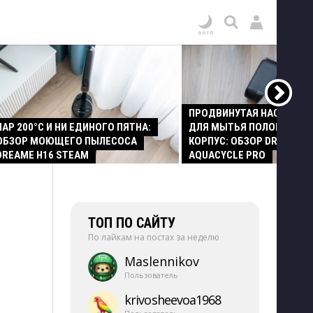
ПРОДВИНУТАЯ НАСАДКА
ПАР 200°C И НИ ЕДИНОГО ПЯТНА:
ДЛЯ МЫТЬЯ ПОЛОВ И СТ
ОБЗОР МОЮЩЕГО ПЫЛЕСОСА
КОРПУС: ОБЗОР DREAME Z
DREAME H16 STEAM
AQUACYCLE PRO
ТОП ПО САЙТУ
По лайкам на постах за неделю
Maslennikov
Пользователь
krivosheevoa1968