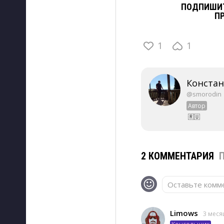
ПОДПИШИТ
П
1
1
Конста
@smorodin
Автор
🇷🇺
2 КОММЕНТАРИЯ
Оставьте комме
Limows
3 меся