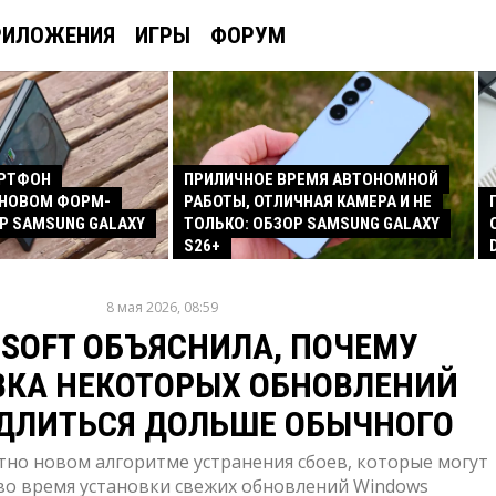
РИЛОЖЕНИЯ
ИГРЫ
ФОРУМ
АРТФОН
ПРИЛИЧНОЕ ВРЕМЯ АВТОНОМНОЙ
 НОВОМ ФОРМ-
РАБОТЫ, ОТЛИЧНАЯ КАМЕРА И НЕ
Р SAMSUNG GALAXY
ТОЛЬКО: ОБЗОР SAMSUNG GALAXY
S26+
8 мая 2026, 08:59
SOFT ОБЪЯСНИЛА, ПОЧЕМУ
ВКА НЕКОТОРЫХ ОБНОВЛЕНИЙ
ДЛИТЬСЯ ДОЛЬШЕ ОБЫЧНОГО
тно новом алгоритме устранения сбоев, которые могут
во время установки свежих обновлений Windows