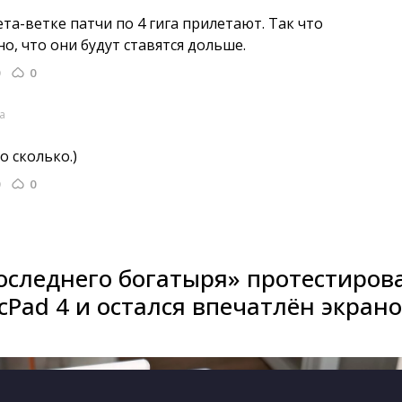
ета-ветке патчи по 4 гига прилетают. Так что 
о, что они будут ставятся дольше.
0
а
 сколько.) 
0
оследнего богатыря» протестиров
Pad 4 и остался впечатлён экран