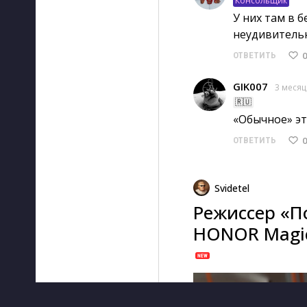
Консольщик
У них там в б
неудивительн
0
ОТВЕТИТЬ
GIK007
3 месяц
🇷🇺
«Обычное» это
0
ОТВЕТИТЬ
Svidetel
Режиссер «П
HONOR Magic