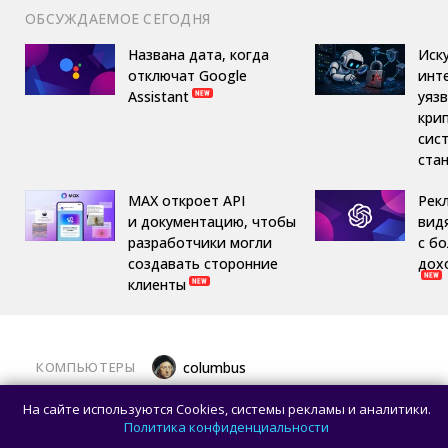
ОБСУЖДАЕМОЕ СЕГОДНЯ
Названа дата, когда
Иск
отключат Google
инт
Assistant
уяз
кри
сис
ста
MAX откроет API
Рек
и документацию, чтобы
вид
разработчики могли
с б
создавать сторонние
дох
клиенты
КОМПЬЮТЕРЫ
columbus
Какой ПК собрать в августе 2026 года:
На сайте используются Cookies, системы рекламы и аналитики.
лучшие игровые сборки от 59 100 рублей
Политика конфиденциальности