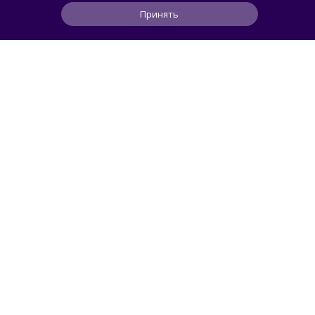
Принять
1
5
1
6 ч
ЧИТАТЬ ДАЛЕЕ
АВТОМОБИЛИ
Svidetel
В России стартовали продажи