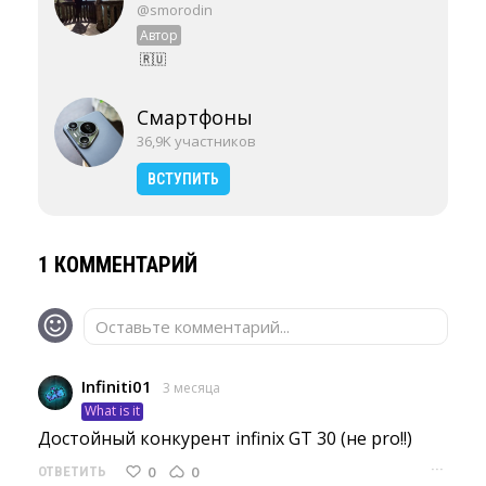
@smorodin
Автор
🇷🇺
Смартфоны
36,9K участников
ВСТУПИТЬ
1 КОММЕНТАРИЙ
Оставьте комментарий...
Infiniti01
3 месяца
What is it
Достойный конкурент infinix GT 30 (не pro!!) 
···
0
0
ОТВЕТИТЬ