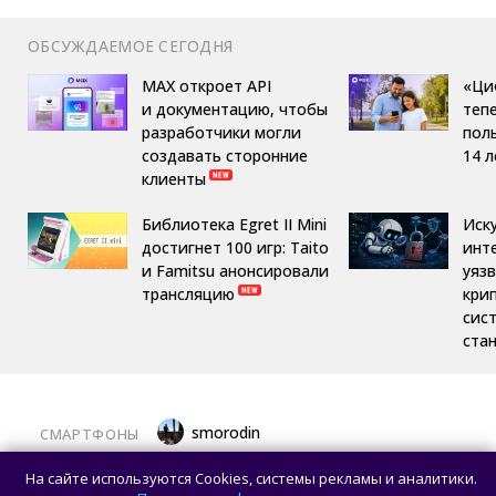
ОБСУЖДАЕМОЕ СЕГОДНЯ
MAX откроет API
«Ци
и документацию, чтобы
теп
разработчики могли
пол
создавать сторонние
14 л
клиенты
Библиотека Egret II Mini
Иск
достигнет 100 игр: Taito
инт
и Famitsu анонсировали
уяз
трансляцию
кри
сис
ста
smorodin
СМАРТФОНЫ
Появились реальные фотографии
На сайте используются Cookies, системы рекламы и аналитики.
смартфона Hisense A10 со съёмным