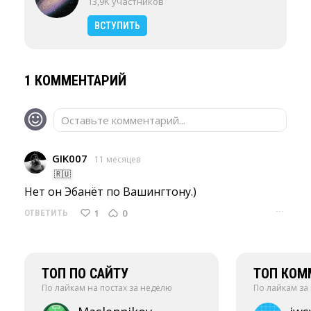
13,9K участников
ВСТУПИТЬ
1 КОММЕНТАРИЙ
Оставьте комментарий...
GIK007
11 месяцев
🇷🇺
Нет он Эбанёт по Вашингтону.) 
···
1
0
ОТВЕТИТЬ
ТОП ПО САЙТУ
ТОП КОМ
По лайкам на постах за неделю
По лайкам за