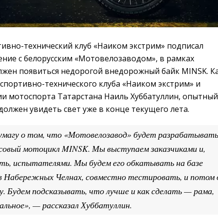
тивно-технический клуб «Наиком экстрим» подписал
ение с белорусским «Мотовелозаводом», в рамках
олжен появиться недорогой внедорожный байк MINSK. К
спортивно-технического клуба «Наиком экстрим» и
и мотоспорта Татарстана Наиль Хуббатуллин, опытный
олжен увидеть свет уже в конце текущего лета.
умагу о том, что «Мотовелозавод» будет разрабатыват
совый мотоцикл MINSK. Мы выступаем заказчиками и,
ить, испытателями. Мы будем его обкатывать на базе
Набережных Челнах, совместно тестировать, и потом 
. Будем подсказывать, что лучше и как сделать — рама,
тальное», — рассказал Хуббатуллин.