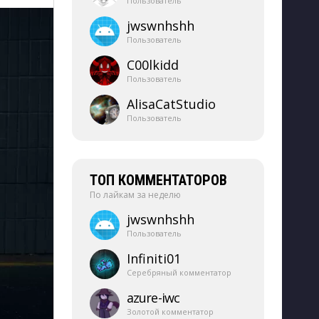
Пользователь
jwswnhshh
Пользователь
C00lkidd
Пользователь
AlisaCatStudio
Пользователь
ТОП КОММЕНТАТОРОВ
По лайкам за неделю
jwswnhshh
Пользователь
Infiniti01
Серебряный комментатор
azure-​iwc
Золотой комментатор