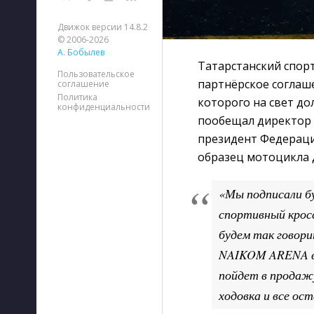
Движок версии 14.8.2
© 2006-2026
А. Бобылев
Татарстанский спор
Пользовательское
партнёрское соглаш
соглашение
Политика
которого на свет д
конфиденциальности
пообещал директор 
президент Федераци
образец мотоцикла д
«Мы подписали б
спортивный крос
будем так говор
NAIKOM ARENA в 
пойдет в продажу
ходовка и все ос