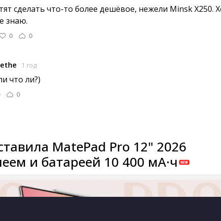
ят сделать что-то более дешёвое, нежели Minsk X250. Х
е знаю.
0
0
ethe
1 год
и что ли?) 
0
ставила MatePad Pro 12" 2026
леем и батареей 10 400 мА·ч