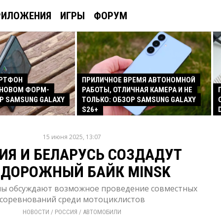
РИЛОЖЕНИЯ
ИГРЫ
ФОРУМ
АРТФОН
ПРИЛИЧНОЕ ВРЕМЯ АВТОНОМНОЙ
 НОВОМ ФОРМ-
РАБОТЫ, ОТЛИЧНАЯ КАМЕРА И НЕ
Р SAMSUNG GALAXY
ТОЛЬКО: ОБЗОР SAMSUNG GALAXY
S26+
15 июня 2025, 13:07
ИЯ И БЕЛАРУСЬ СОЗДАДУТ
ЕДОРОЖНЫЙ БАЙК MINSK
ны обсуждают возможное проведение совместных
соревнований среди мотоциклистов
НОВОСТИ
/ 
РОССИЯ
/ 
АВТОМОБИЛИ