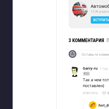
Автомо
17,7K учас
ВСТУПИТ
3 КОММЕНТАРИЯ
Оставьте комме
Garry-ru
1 год
🇷🇺
Так а чем тот
поставлен)
0
ОТВЕТИТЬ
hot_