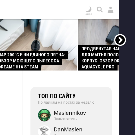
ПРОДВИНУТАЯ НАСАДКА
ПАР 200°C И НИ ЕДИНОГО ПЯТНА:
ДЛЯ МЫТЬЯ ПОЛОВ И СТ
ОБЗОР МОЮЩЕГО ПЫЛЕСОСА
КОРПУС: ОБЗОР DREAME Z
DREAME H16 STEAM
AQUACYCLE PRO
ТОП ПО САЙТУ
По лайкам на постах за неделю
Maslennikov
Пользователь
DanMaslen