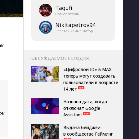
Taqufi
Пользователь
Nikitapetrov94
Золотой комментатор
ак
ОБСУЖДАЕМОЕ СЕГОДНЯ
«Цифровой ID» в MAX
теперь могут создавать
пользователи в возрасте
ь
14 лет
Названа дата, когда
отключат Google
он
Assistant
Выдача бейджей
в сообществе Гейминг