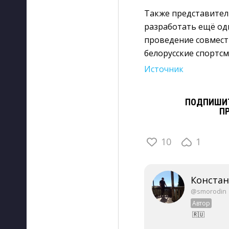
Также представител
разработать ещё од
проведение совместн
белорусские спортсм
Источник
ПОДПИШИТ
П
10
1
Конста
@smorodin
Автор
🇷🇺