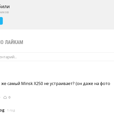
били
тников
Ь
ПО ЛАЙКАМ
нтарий...
 же самый Minsk X250 не устраивает? (он даже на фото 
0
dog
1 год