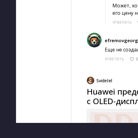
Может, хот
его цену н
ОТВЕТИТЬ
efremovgeorg
Еще не создал
0
ОТВЕТИТЬ
Svidetel
Huawei пред
с OLED-дисп