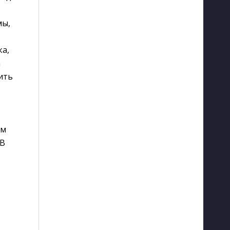
мы,
ка,
а
ить
ым
 В