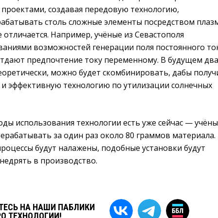
проектами, создавая передовую технологию,
батывать столь сложные элементы посредством плаз
е отличается. Например, учёные из Севастополя
ваниями возможностей генерации поля постоянного то
 отдают предпочтение току переменному. В будущем дв
теоретически, можно будет скомбинировать, дабы получ
 и эффективную технологию по утилизации солнечных
оды использования технологии есть уже сейчас — учён
рерабатывать за один раз около 80 граммов материала.
процессы будут налажены, подобные установки будут
недрять в производство.
ЕСЬ НА НАШИ ПАБЛИКИ
РО ТЕХНОЛОГИИ!