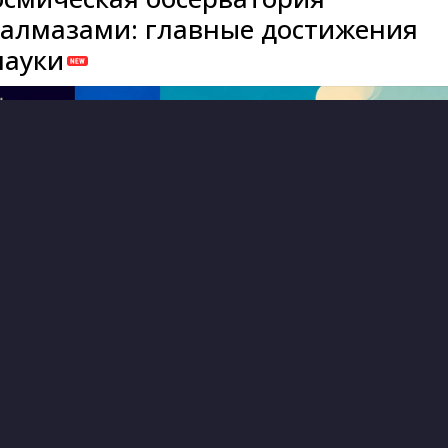
алмазами: главные достижения
науки