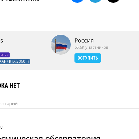
s
Россия
65,6K участников
артса
ВСТУПИТЬ
 AF / RTX 3060 Ti
КА НЕТ
нтарий...
ev
смическая обсерватория