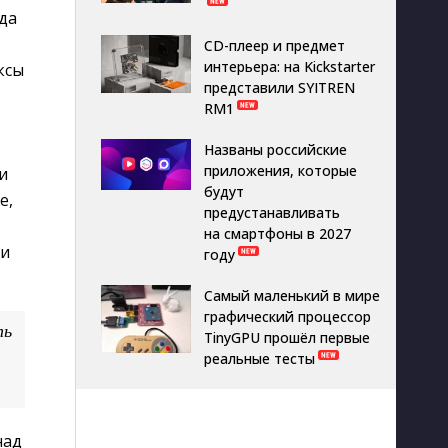
да
CD-плеер и предмет
интерьера: на Kickstarter
ксы
представили SYITREN
RM1
Названы российские
приложения, которые
и
будут
е,
предустанавливать
на смартфоны в 2027
 и
году
Самый маленький в мире
графический процессор
ть
TinyGPU прошёл первые
реальные тесты
над