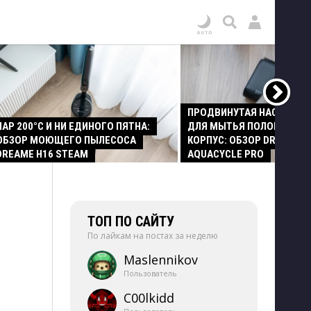
ПРОДВИНУТАЯ НАСАДКА
ПАР 200°C И НИ ЕДИНОГО ПЯТНА:
ДЛЯ МЫТЬЯ ПОЛОВ И СТ
ОБЗОР МОЮЩЕГО ПЫЛЕСОСА
КОРПУС: ОБЗОР DREAME Z
DREAME H16 STEAM
AQUACYCLE PRO
ТОП ПО САЙТУ
По лайкам на постах за неделю
Maslennikov
Пользователь
C00lkidd