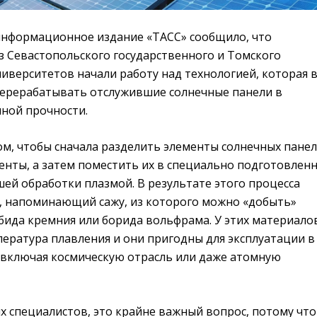
 информационное издание «ТАСС» сообщило, что
з Севастопольского государственного и Томского
иверситетов начали работу над технологией, которая 
ерерабатывать отслужившие солнечные панели в
ной прочности.
ом, чтобы сначала разделить элементы солнечных пане
енты, а затем поместить их в специально подготовлен
ей обработки плазмой. В результате этого процесса
, напоминающий сажу, из которого можно «добыть»
бида кремния или борида вольфрама. У этих материало
ература плавления и они пригодны для эксплуатации в
 включая космическую отрасль или даже атомную
х специалистов, это крайне важный вопрос, потому что