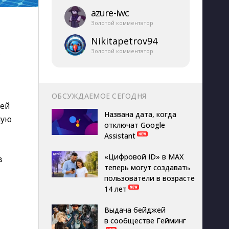
azure-​iwc
Золотой комментатор
Nikitapetrov94
Золотой комментатор
в
ОБСУЖДАЕМОЕ СЕГОДНЯ
лей
Названа дата, когда
ную
отключат Google
Assistant
«Цифровой ID» в MAX
в
теперь могут создавать
пользователи в возрасте
14 лет
Выдача бейджей
в сообществе Гейминг