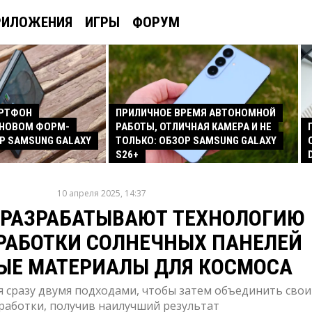
РИЛОЖЕНИЯ
ИГРЫ
ФОРУМ
АРТФОН
ПРИЛИЧНОЕ ВРЕМЯ АВТОНОМНОЙ
 НОВОМ ФОРМ-
РАБОТЫ, ОТЛИЧНАЯ КАМЕРА И НЕ
Р SAMSUNG GALAXY
ТОЛЬКО: ОБЗОР SAMSUNG GALAXY
S26+
10 апреля 2025, 14:37
 РАЗРАБАТЫВАЮТ ТЕХНОЛОГИЮ
РАБОТКИ СОЛНЕЧНЫХ ПАНЕЛЕЙ
ЫЕ МАТЕРИАЛЫ ДЛЯ КОСМОСА
 сразу двумя подходами, чтобы затем объединить свои
работки, получив наилучший результат