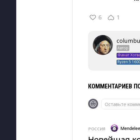
6
1
columbu
Автор
Фанат Хогв
Ryzen 5 1600
КОММЕНТАРИЕВ ПО
Оставьте комме
Mendele
РОССИЯ
Новейшая ко