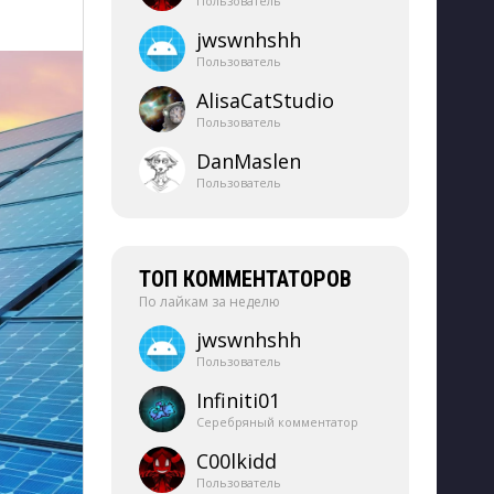
Пользователь
jwswnhshh
Пользователь
AlisaCatStudio
Пользователь
DanMaslen
Пользователь
ТОП КОММЕНТАТОРОВ
По лайкам за неделю
jwswnhshh
Пользователь
Infiniti01
Серебряный комментатор
C00lkidd
Пользователь