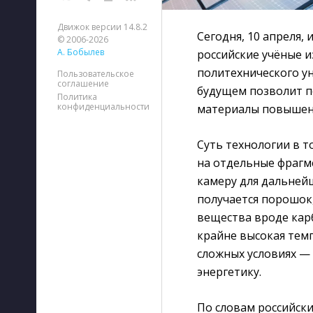
Движок версии 14.8.2
Сегодня, 10 апреля,
© 2006-2026
А. Бобылев
российские учёные и
политехнического ун
Пользовательское
соглашение
будущем позволит п
Политика
конфиденциальности
материалы повышен
Суть технологии в т
на отдельные фрагм
камеру для дальнейш
получается порошок
вещества вроде кар
крайне высокая темп
сложных условиях —
энергетику.
По словам российски