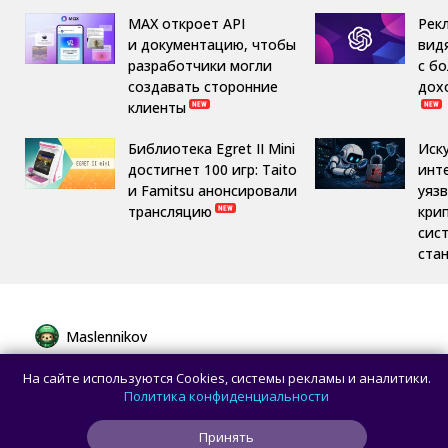
MAX откроет API
Рек
и документацию, чтобы
вид
разработчики могли
с б
создавать сторонние
дох
клиенты
Библиотека Egret II Mini
Иск
достигнет 100 игр: Taito
инт
и Famitsu анонсировали
уяз
трансляцию
кри
сис
ста
Maslennikov
Сборная России выиграла 7 золотых
На сайте используются Cookies, системы рекламы и аналитики.
медалей из 8 на Международной
Политика конфиденциальности
олимпиаде по ИИ
Принять