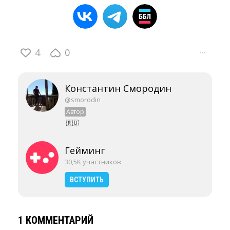
4
0
···
Константин Смородин
@smorodin
Автор
🇷🇺
Гейминг
30,5K участников
ВСТУПИТЬ
1 КОММЕНТАРИЙ