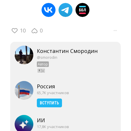
10
0
···
Константин Смородин
@smorodin
Автор
🇷🇺
Россия
65,7K участников
ВСТУПИТЬ
ИИ
17,8K участников