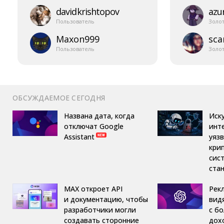
davidkrishtopov
azur
Пользователь
Золо
Maxon999
sca
Пользователь
Золо
ОБСУЖДАЕМОЕ СЕГОДНЯ
Названа дата, когда
Иск
отключат Google
инт
Assistant
уяз
кри
сис
ста
MAX откроет API
Рек
и документацию, чтобы
вид
разработчики могли
с б
создавать сторонние
дох