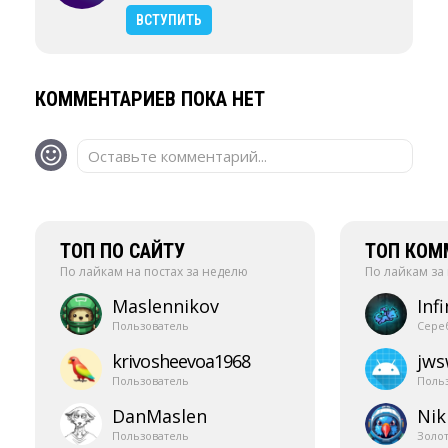
ВСТУПИТЬ
КОММЕНТАРИЕВ ПОКА НЕТ
Оставьте комментарий...
ТОП ПО САЙТУ
ТОП КОМ
По лайкам на постах за неделю
По лайкам за
Maslennikov
Infi
Пользователь
Сере
krivosheevoa1968
jw
Пользователь
Поль
DanMaslen
Nik
Пользователь
Золо