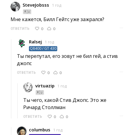
SteveJobsss
1 год
🇷🇺
Мне кажется, Билл Гейтс уже зажрался? 
···
0
0
ОТВЕТИТЬ
Ralsej
1 год
Q8400 / GT 430
Ты перепутал, его зовут не бил гей, а стив 
джопс
···
0
0
ОТВЕТИТЬ
virtuazip
1 год
🇷🇺
Ты чего, какой Стив Джопс. Это же 
Ричард Столлман
···
0
0
ОТВЕТИТЬ
columbus
1 год