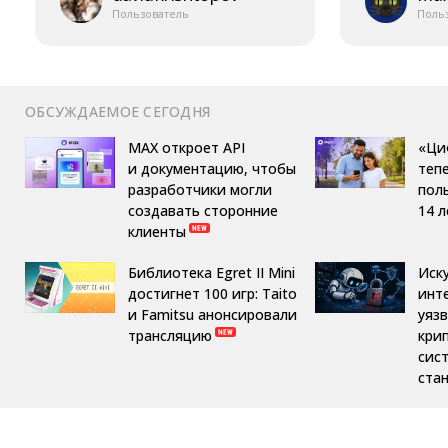
Пользователь
Поль
ОБСУЖДАЕМОЕ СЕГОДНЯ
MAX откроет API
«Ци
и документацию, чтобы
теп
разработчики могли
пол
создавать сторонние
14 л
клиенты
Библиотека Egret II Mini
Иск
достигнет 100 игр: Taito
инт
и Famitsu анонсировали
уяз
трансляцию
кри
сис
ста