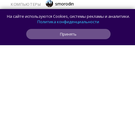
smorodin
КОМПЬЮТЕРЫ
Представлены процессоры AMD Ryzen
На сайте используются Cookies, системы рекламы и аналитики.
7 449 и Ryzen 5 439: обе модели без NPU
Политика конфиденциальности
Принять
0
0
0
15 мин
ЧИТАТЬ ДАЛЕЕ