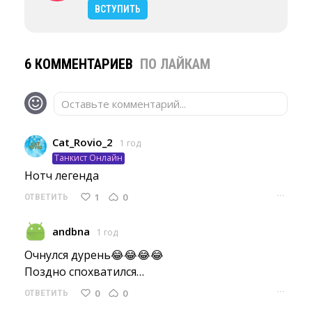
ВСТУПИТЬ
6 КОММЕНТАРИЕВ
ПО ЛАЙКАМ
Оставьте комментарий...
Cat_Rovio_2
1 год
Танкист Онлайн
Нотч легенда 
···
1
0
ОТВЕТИТЬ
andbna
1 год
Очнулся дурень😂😂😂😂
Поздно спохватился… 
···
0
0
ОТВЕТИТЬ