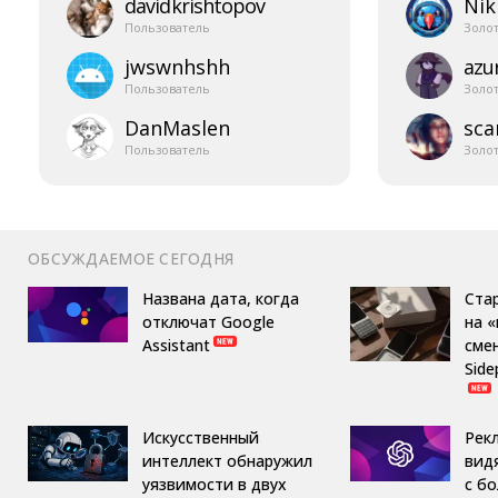
davidkrishtopov
Nik
Пользователь
Золо
jwswnhshh
azur
Пользователь
Золо
DanMaslen
sca
Пользователь
Золо
ОБСУЖДАЕМОЕ СЕГОДНЯ
Названа дата, когда
Ста
отключат Google
на 
Assistant
сме
Side
Искусственный
Рек
интеллект обнаружил
вид
уязвимости в двух
с б