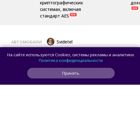
криптографических
дох
системах, включая
стандарт AES
Svidetel
АВТОМОБИЛИ
В России стартовали продажи
На сайте используются Cookies, системы рекламы и аналитики.
гибридного TANK 400 «Техно
Политика конфиденциальности
Премиум» — цены и комплектации
Принять