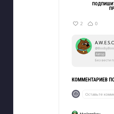
ПОДПИШИТ
П
2
0
A.W.E.S.
@BoobyBoo
Автор
Без вести 
КОММЕНТАРИЕВ ПО
Оставьте комме
Maslennikov