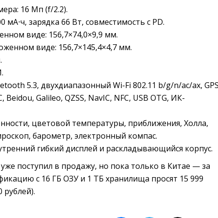
ра: 16 Мп (f/2.2).
0 мА⋅ч, зарядка 66 Вт, совместимость с PD.
нном виде: 156,7×74,0×9,9 мм.
оженном виде: 156,7×145,4×4,7 мм.
.
.
uetooth 5.3, двухдиапазонный Wi-Fi 802.11 b/g/n/ac/ax, GP
, Beidou, Galileo, QZSS, NavIC, NFC, USB OTG, ИК-
нности, цветовой температуры, приближения, Холла,
ироскоп, барометр, электронный компас.
утренний гибкий дисплей и раскладывающийся корпус.
уже поступил в продажу, но пока только в Китае — за
кацию с 16 ГБ ОЗУ и 1 ТБ хранилища просят 15 999
 рублей).