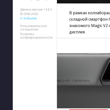
Движок версии 14.8.2
В рамках коллабора
© 2006-2026
А. Бобылев
складной смартфон H
знакомого Magic V2
Пользовательское
соглашение
дисплея.
Политика
конфиденциальности