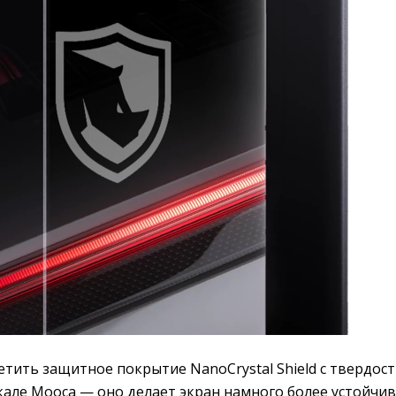
тить защитное покрытие NanoCrystal Shield с твердос
шкале Мооса — оно делает экран намного более устойчи