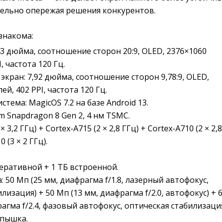
тельно опережая решения конкурентов.
знакома:
43 дюйма, соотношение сторон 20:9, OLED, 2376×1060
, частота 120 Гц.
экран: 7,92 дюйма, соотношение сторон 9,78:9, OLED,
ей, 402 PPI, частота 120 Гц.
тема: MagicOS 7.2 на базе Android 13.
m Snapdragon 8 Gen 2, 4 нм TSMC.
× 3,2 ГГц) + Cortex-A715 (2 × 2,8 ГГц) + Cortex-A710 (2 × 2,8
 (3 × 2 ГГц).
перативной + 1 ТБ встроенной.
 50 Мп (25 мм, диафрагма f/1.8, лазерный автофокус,
лизация) + 50 Мп (13 мм, диафрагма f/2.0, автофокус) + 
агма f/2.4, фазовый автофокус, оптическая стабилизация
спышка.