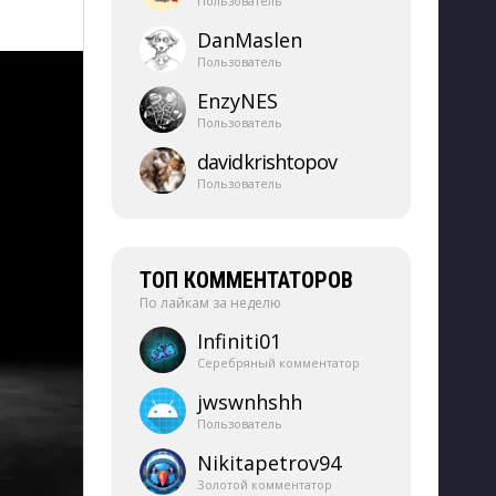
Пользователь
DanMaslen
Пользователь
EnzyNES
Пользователь
davidkrishtopov
Пользователь
ТОП КОММЕНТАТОРОВ
По лайкам за неделю
Infiniti01
Серебряный комментатор
jwswnhshh
Пользователь
Nikitapetrov94
Золотой комментатор