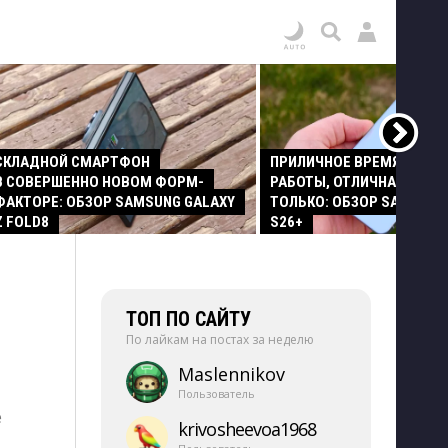
СКЛАДНОЙ СМАРТФОН
ПРИЛИЧНОЕ ВРЕМЯ АВТО
В СОВЕРШЕННО НОВОМ ФОРМ-
РАБОТЫ, ОТЛИЧНАЯ КАМЕР
ФАКТОРЕ: ОБЗОР SAMSUNG GALAXY
ТОЛЬКО: ОБЗОР SAMSUNG
Z FOLD8
S26+
ТОП ПО САЙТУ
По лайкам на постах за неделю
Maslennikov
Пользователь
е
krivosheevoa1968