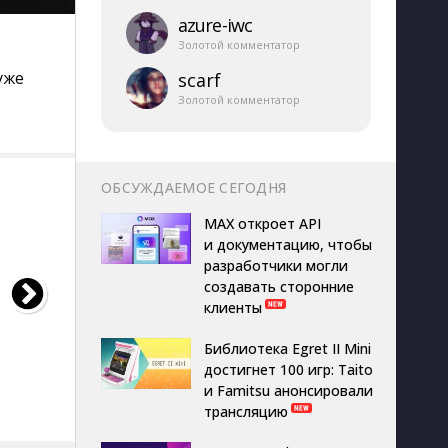
azure-​iwc
Золотой комментатор
уже
scarf
Золотой комментатор
ОБСУЖДАЕМОЕ СЕГОДНЯ
MAX откроет API
и документацию, чтобы
разработчики могли
создавать сторонние
клиенты
Библиотека Egret II Mini
достигнет 100 игр: Taito
и Famitsu анонсировали
трансляцию