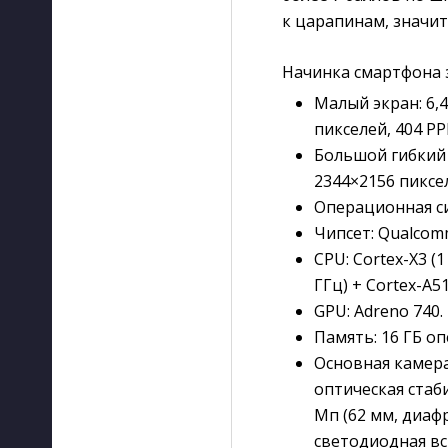
к царапинам, значи
Начинка смартфона 
Малый экран: 6,
пикселей, 404 PPI
Большой гибкий 
2344×2156 пиксел
Операционная сис
Чипсет: Qualcom
CPU: Cortex-X3 (1 
ГГц) + Cortex-A510
GPU: Adreno 740.
Память: 16 ГБ о
Основная камера:
оптическая стаби
Мп (62 мм, диафр
светодиодная в