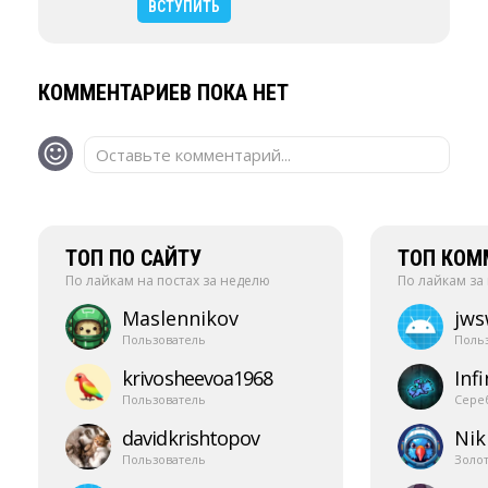
ВСТУПИТЬ
КОММЕНТАРИЕВ ПОКА НЕТ
Оставьте комментарий...
ТОП ПО САЙТУ
ТОП КОМ
По лайкам на постах за неделю
По лайкам за
Maslennikov
jw
Пользователь
Поль
krivosheevoa1968
Infi
Пользователь
Сере
davidkrishtopov
Nik
Пользователь
Золо