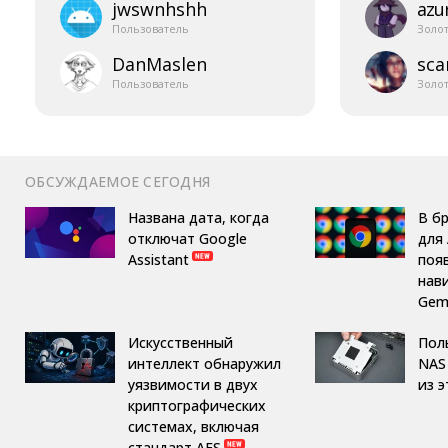
jwswnhshh
azur
Пользователь
Золо
DanMaslen
sca
Пользователь
Золо
ОБСУЖДАЕМОЕ СЕГОДНЯ
Названа дата, когда
В б
отключат Google
для 
Assistant
поя
нав
Gemi
Искусственный
Пол
интеллект обнаружил
NAS 
уязвимости в двух
из 
криптографических
системах, включая
стандарт AES