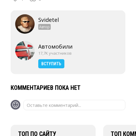
Svidetel
Автор
Автомобили
17,7K участников
ВСТУПИТЬ
КОММЕНТАРИЕВ ПОКА НЕТ
Оставьте комментарий...
ТОП ПО САЙТУ
ТОП КОМ