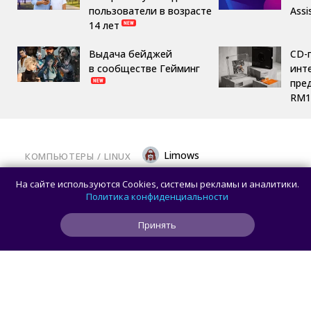
пользователи в возрасте
Assi
14 лет
Выдача бейджей
CD-
в сообществе Гейминг
инте
пре
RM1
Limows
КОМПЬЮТЕРЫ
/ 
LINUX
Вышла библиотека Mesa 26.2.0: крупный
На сайте используются Cookies, системы рекламы и аналитики.
релиз с исправлениями для современных
Политика конфиденциальности
видеокарт на Linux
Принять