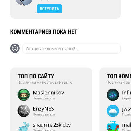
ВСТУПИТЬ
КОММЕНТАРИЕВ ПОКА НЕТ
Оставьте комментарий...
ТОП ПО САЙТУ
ТОП КОМ
По лайкам на постах за неделю
По лайкам за
Maslennikov
Infi
Пользователь
Сере
EnzyNES
jw
Пользователь
Поль
shaurma23k-​dev
mak
Пользователь
Поль