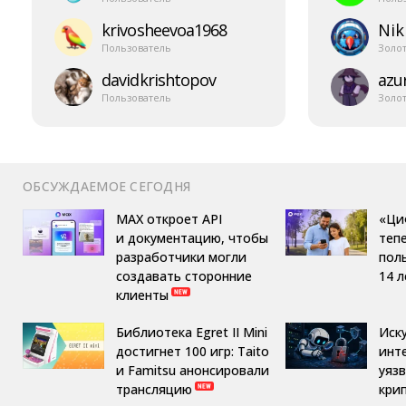
krivosheevoa1968
Nik
Пользователь
Золо
davidkrishtopov
azur
Пользователь
Золо
ОБСУЖДАЕМОЕ СЕГОДНЯ
MAX откроет API
«Ци
и документацию, чтобы
теп
разработчики могли
пол
создавать сторонние
14 л
клиенты
Библиотека Egret II Mini
Иск
достигнет 100 игр: Taito
инт
и Famitsu анонсировали
уяз
трансляцию
кри