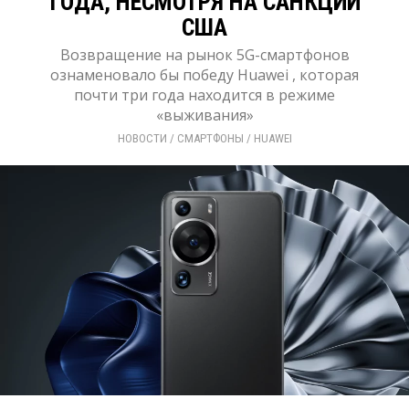
ГОДА, НЕСМОТРЯ НА САНКЦИИ
США
Возвращение на рынок 5G-смартфонов
ознаменовало бы победу Huawei , которая
почти три года находится в режиме
«выживания»
НОВОСТИ
/ 
СМАРТФОНЫ
/ 
HUAWEI