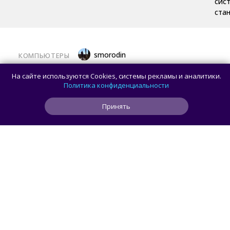
сис
ста
smorodin
КОМПЬЮТЕРЫ
Половина корпусов для ПК имеют
На сайте используются Cookies, системы рекламы и аналитики.
значительные расхождения в реальных
Политика конфиденциальности
размерах и размерах на бумаге —
Принять
исследование Noctua