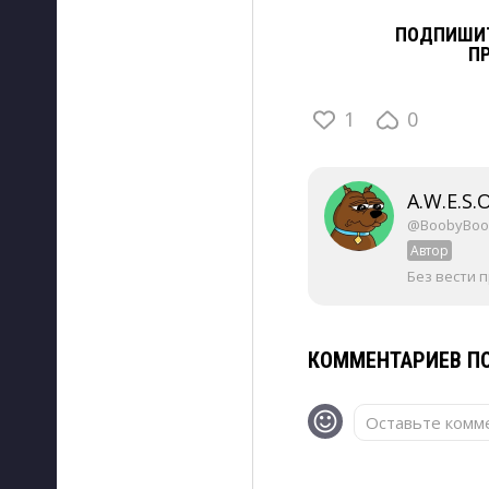
ПОДПИШИТ
П
1
0
A.W.E.S.
@BoobyBoo
Автор
Без вести 
КОММЕНТАРИЕВ ПО
Оставьте комме