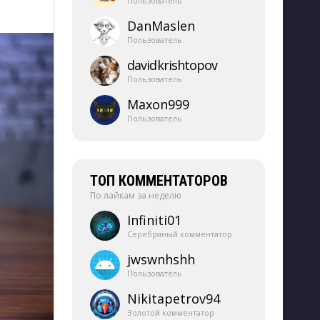
Пользователь
DanMaslen
Пользователь
davidkrishtopov
Пользователь
Maxon999
Пользователь
ТОП КОММЕНТАТОРОВ
По лайкам за неделю
Infiniti01
Серебряный комментатор
jwswnhshh
Пользователь
Nikitapetrov94
Золотой комментатор