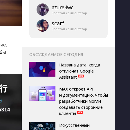
azure-​iwc
Золотой комментатор
scarf
Золотой комментатор
ие,
 бы
ОБСУЖДАЕМОЕ СЕГОДНЯ
Названа дата, когда
отключат Google
Assistant
MAX откроет API
и документацию, чтобы
разработчики могли
создавать сторонние
клиенты
Искусственный