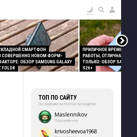
СКЛАДНОЙ СМАРТФОН
ПРИЛИЧНОЕ ВРЕМЯ АВТО
В СОВЕРШЕННО НОВОМ ФОРМ-
РАБОТЫ, ОТЛИЧНАЯ КАМЕР
ФАКТОРЕ: ОБЗОР SAMSUNG GALAXY
ТОЛЬКО: ОБЗОР SAMSUNG
Z FOLD8
S26+
ТОП ПО САЙТУ
По лайкам на постах за неделю
Maslennikov
Пользователь
krivosheevoa1968