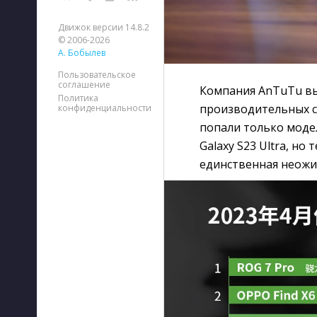
Движок версии 14.8.2
© 2006-2026
А. Бобылев
Пользовательское
соглашение
Компания AnTuTu вы
Политика
производительных см
конфиденциальности
попали только модел
Galaxy S23 Ultra, но
единственная неожи