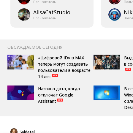
Пользователь
Поль
AlisaCatStudio
Nik
Пользователь
Золо
ОБСУЖДАЕМОЕ СЕГОДНЯ
«Цифровой ID» в MAX
Выд
теперь могут создавать
в с
пользователи в возрасте
14 лет
Названа дата, когда
В с
отключат Google
Win
Assistant
с эл
Des
Svidetel