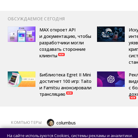
ОБСУЖДАЕМОЕ СЕГОДНЯ
MAX откроет API
Иск
и документацию, чтобы
инт
разработчики могли
уяз
создавать сторонние
кри
клиенты
сис
ста
Библиотека Egret II Mini
Рек
достигнет 100 игр: Taito
вид
и Famitsu анонсировали
с б
трансляцию
дох
КОМПЬЮТЕРЫ
columbus
Какой ПК собрать в августе 2026 года:
На сайте используются Cookies, системы рекламы и аналитики.