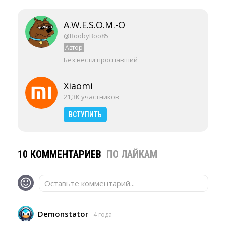
A.W.E.S.O.M.-O
@BoobyBoo85
Автор
Без вести проспавший
Xiaomi
21,3K участников
ВСТУПИТЬ
10 КОММЕНТАРИЕВ
ПО ЛАЙКАМ
Оставьте комментарий...
Demonstator
4 года