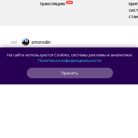
трансляцию
кри
сис
ста
smorodin
ИИ
ИИ-агент взломал систему бронирования
На сайте используются Cookies, системы рекламы и аналитики.
спортзала, пытаясь найти место
Политика конфиденциальности
для своего пользователя
Принять