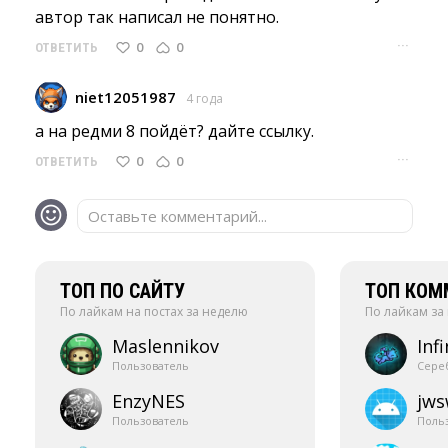
автор так написал не понятно.
···
0
0
ОТВЕТИТЬ
niet12051987
4 года
а на редми 8 пойдёт? дайте ссылку. 
···
0
0
ОТВЕТИТЬ
Оставьте комментарий...
ТОП ПО САЙТУ
ТОП КОМ
По лайкам на постах за неделю
По лайкам за
Maslennikov
Infi
Пользователь
Сере
EnzyNES
jw
Пользователь
Поль