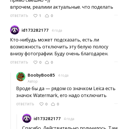
впрочем, реалиии актуальные. что поделать 
···
1
0
ОТВЕТИТЬ
id173282177
4 года
Кто-нибудь может подсказать, есть ли 
возможность отключить эту белую полосу
внизу фотографии. Буду очень благодарен.
···
0
0
ОТВЕТИТЬ
BoobyBoo85
4 года
Автор
Вроде бы да — рядом со значком Leica есть 
значок Watermark, его надо отключить
···
0
0
ОТВЕТИТЬ
id173282177
4 года
Спасибо. Действительно получилось. Там 