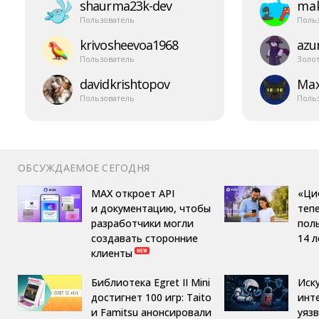
shaurma23k-​dev
mak
Пользователь
Поль
krivosheevoa1968
azur
Пользователь
Золо
davidkrishtopov
Ma
Пользователь
Поль
ОБСУЖДАЕМОЕ СЕГОДНЯ
MAX откроет API
«Ци
и документацию, чтобы
теп
разработчики могли
пол
создавать сторонние
14 л
клиенты
Библиотека Egret II Mini
Иск
достигнет 100 игр: Taito
инт
и Famitsu анонсировали
уяз