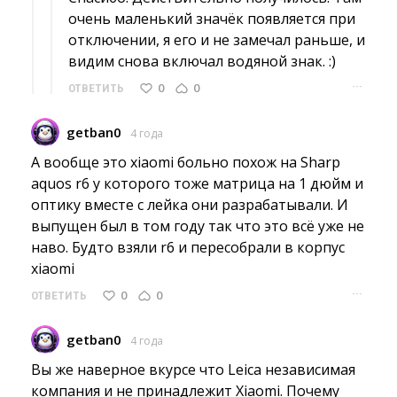
очень маленький значёк появляется при
отключении, я его и не замечал раньше, и
видим снова включал водяной знак. :)
···
0
0
ОТВЕТИТЬ
getban0
4 года
А вообще это xiaomi больно похож на Sharp 
aquos r6 у которого тоже матрица на 1 дюйм и
оптику вместе с лейка они разрабатывали. И
выпущен был в том году так что это всё уже не
наво. Будто взяли r6 и пересобрали в корпус
xiaomi
···
0
0
ОТВЕТИТЬ
getban0
4 года
Вы же наверное вкурсе что Leica независимая 
компания и не принадлежит Xiaomi. Почему