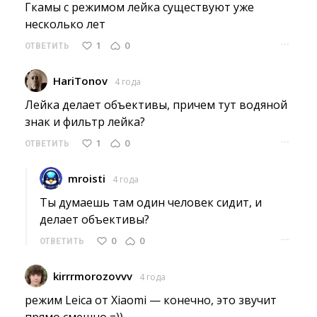
Гкамы с режимом лейка существуют уже 
несколько лет
···
1
0
ОТВЕТИТЬ
HariTonov
4 года
Лейка делает объективы, причем тут водяной 
знак и фильтр лейка?
···
1
0
ОТВЕТИТЬ
mroisti
4 года
Ты думаешь там один человек сидит, и 
делает объективы?
···
0
0
ОТВЕТИТЬ
kirrrmorozovvv
4 года
режим Leica от Xiaomi — конечно, это звучит 
прямо смешно =))