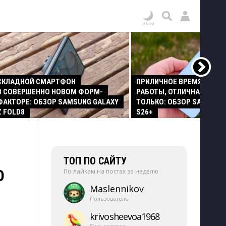
СКЛАДНОЙ СМАРТФОН
ПРИЛИЧНОЕ ВРЕМЯ АВТО
В СОВЕРШЕННО НОВОМ ФОРМ-
РАБОТЫ, ОТЛИЧНАЯ КАМЕР
ФАКТОРЕ: ОБЗОР SAMSUNG GALAXY
ТОЛЬКО: ОБЗОР SAMSUNG
Z FOLD8
S26+
ТОП ПО САЙТУ
О
По лайкам на постах за неделю
Maslennikov
Пользователь
krivosheevoa1968