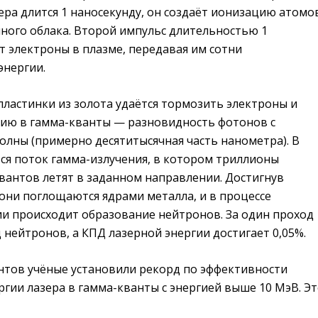
ра длится 1 наносекунду, он создаёт ионизацию атомо
ного облака. Второй импульс длительностью 1
т электроны в плазме, передавая им сотни
энергии.
ластинки из золота удаётся тормозить электроны и
гию в гамма-кванты — разновидность фотонов с
олны (примерно десятитысячная часть нанометра). В
ся поток гамма-излучения, в котором триллионы
вантов летят в заданном направлении. Достигнув
они поглощаются ядрами металла, и в процессе
и происходит образование нейтронов. За один проход
д нейтронов, а КПД лазерной энергии достигает 0,05%.
нтов учёные установили рекорд по эффективности
гии лазера в гамма-кванты с энергией выше 10 МэВ. Э