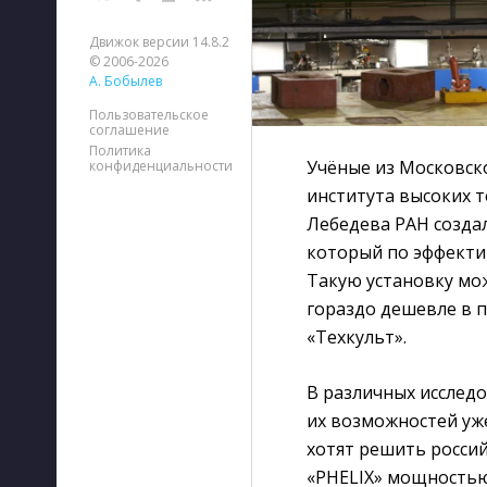
Движок версии 14.8.2
© 2006-2026
А. Бобылев
Пользовательское
соглашение
Политика
Учёные из Московск
конфиденциальности
института высоких т
Лебедева РАН созда
который по эффекти
Такую установку мож
гораздо дешевле в п
«Техкульт».
В различных исслед
их возможностей уж
хотят решить россий
«PHELIX» мощностью