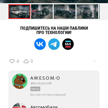
ПОДПИШИТЕСЬ НА НАШИ ПАБЛИКИ
ПРО ТЕХНОЛОГИИ!
4
0
···
A.W.E.S.O.M.-O
@BoobyBoo85
Автор
Без вести проспавший
Автомобили