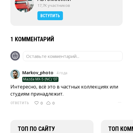
17,7K участников
ВСТУПИТЬ
1 КОММЕНТАРИЙ
Оставьте комментарий...
Markov_photo
4 года
Mazda MX-5 (NC) '07
Интересно, всё это в частных коллекциях или 
студиям принадлежит.
···
0
0
ОТВЕТИТЬ
ТОП ПО САЙТУ
ТОП КОМ