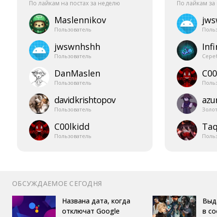
По лайкам на постах за неделю
По лайкам за
Maslennikov
jw
Пользователь
Поль
jwswnhshh
Infi
Пользователь
Сере
DanMaslen
C00
Пользователь
Поль
davidkrishtopov
azur
Пользователь
Золо
C00lkidd
Taq
Пользователь
Поль
ОБСУЖДАЕМОЕ СЕГОДНЯ
Названа дата, когда
Выд
отключат Google
в с