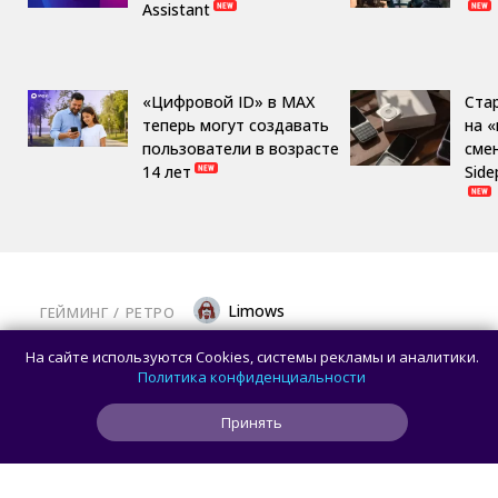
Assistant
«Цифровой ID» в MAX
Ста
теперь могут создавать
на 
пользователи в возрасте
сме
14 лет
Side
Limows
ГЕЙМИНГ
/ 
РЕТРО
Коллекционеры, готовьте кошельки: Taito
На сайте используются Cookies, системы рекламы и аналитики.
и Famitsu анонсировали трансляцию
Политика конфиденциальности
о расширении библиотеки аркадной Egret
Принять
II Mini