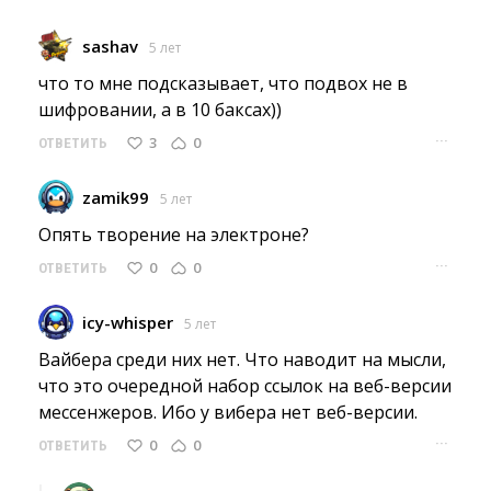
sashav
5 лет
что то мне подсказывает, что подвох не в 
шифровании, а в 10 баксах))
···
3
0
ОТВЕТИТЬ
zamik99
5 лет
Опять творение на электроне? 
···
0
0
ОТВЕТИТЬ
icy-whisper
5 лет
Вайбера среди них нет. Что наводит на мысли, 
что это очередной набор ссылок на веб-версии
мессенжеров. Ибо у вибера нет веб-версии.
···
0
0
ОТВЕТИТЬ