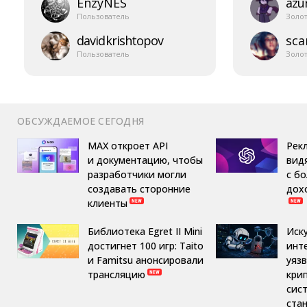
EnzyNES
azur
Пользователь
Золо
davidkrishtopov
sca
Пользователь
Золо
ОБСУЖДАЕМОЕ СЕГОДНЯ
MAX откроет API
Рек
и документацию, чтобы
вид
разработчики могли
с б
создавать сторонние
дох
клиенты
Библиотека Egret II Mini
Иск
достигнет 100 игр: Taito
инт
и Famitsu анонсировали
уяз
трансляцию
кри
сис
ста