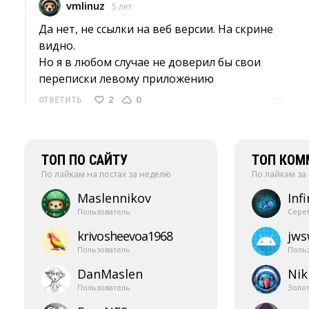
vmlinuz
5 лет
Да нет, не ссылки на веб версии. На скрине 
видно.
Но я в любом случае не доверил бы свои 
переписки левому приложению
···
2
0
ОТВЕТИТЬ
ТОП ПО САЙТУ
ТОП КОМ
По лайкам на постах за неделю
По лайкам за
Maslennikov
Infi
Пользователь
Сере
krivosheevoa1968
jw
Пользователь
Поль
DanMaslen
Nik
Пользователь
Золо