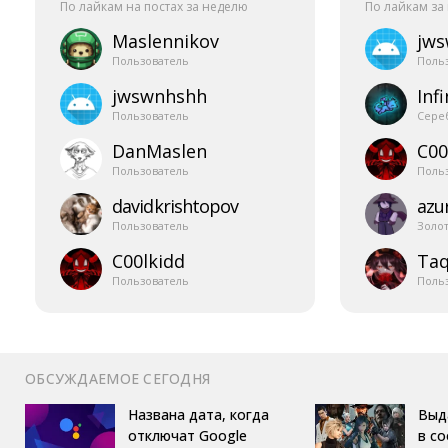
По лайкам на постах за неделю
По лайкам за
Maslennikov
jw
Пользователь
Поль
jwswnhshh
Infi
Пользователь
Сере
DanMaslen
C00
Пользователь
Поль
davidkrishtopov
azur
Пользователь
Золо
C00lkidd
Taq
Пользователь
Поль
ОБСУЖДАЕМОЕ СЕГОДНЯ
Названа дата, когда
Выд
отключат Google
в с