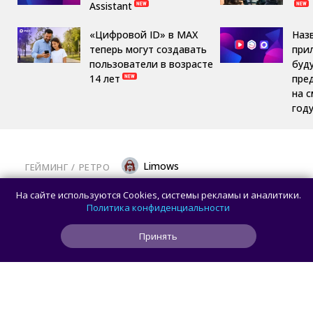
Assistant
«Цифровой ID» в MAX
Наз
теперь могут создавать
при
пользователи в возрасте
буд
14 лет
пре
на 
год
Limows
ГЕЙМИНГ
/ 
РЕТРО
Коллекционеры, готовьте кошельки: Taito
На сайте используются Cookies, системы рекламы и аналитики.
и Famitsu анонсировали трансляцию
Политика конфиденциальности
о расширении библиотеки аркадной Egret
Принять
II Mini