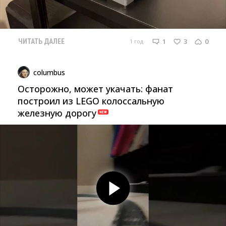
1
3
0
1 год
ЧИТАТЬ ДАЛЕЕ
columbus
Осторожно, может укачать: фанат
построил из LEGO колоссальную
железную дорогу