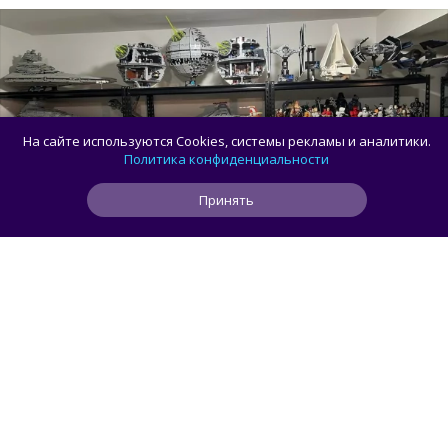
На сайте используются Cookies, системы рекламы и аналитики.
Политика конфиденциальности
Принять
1
4
0
2 год
ЧИТАТЬ ДАЛЕЕ
columbus
Фанат воссоздал локации Гарри Поттера
из LEGO: получилось масштабно