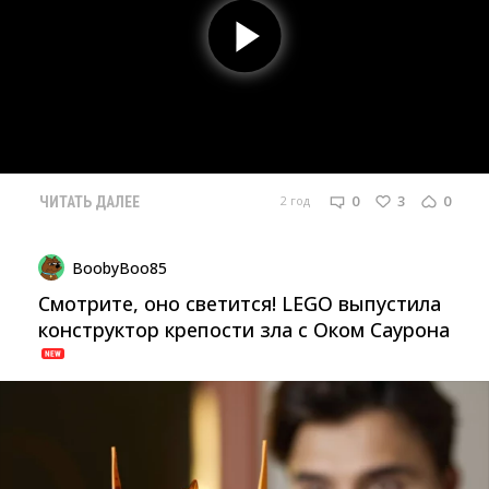
0
3
0
2 год
ЧИТАТЬ ДАЛЕЕ
BoobyBoo85
Смотрите, оно светится! LEGO выпустила
конструктор крепости зла с Оком Саурона