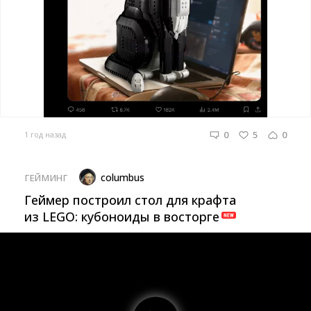
0
5
0
1 год назад
columbus
ГЕЙМИНГ
Геймер построил стол для крафта
из LEGO: кубоноиды в восторге