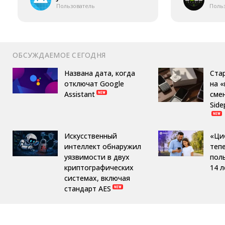
Пользователь
Поль
ОБСУЖДАЕМОЕ СЕГОДНЯ
Названа дата, когда
Ста
отключат Google
на 
Assistant
сме
Side
Искусственный
«Ци
интеллект обнаружил
теп
уязвимости в двух
пол
криптографических
14 л
системах, включая
стандарт AES