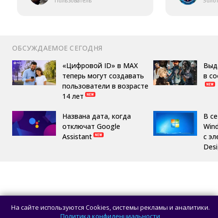
Пользователь
Золо
ОБСУЖДАЕМОЕ СЕГОДНЯ
«Цифровой ID» в MAX
Выд
теперь могут создавать
в с
пользователи в возрасте
14 лет
Названа дата, когда
В с
отключат Google
Win
Assistant
с эл
Des
На сайте используются Cookies, системы рекламы и аналитики.
Политика конфиденциальности