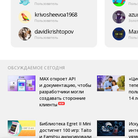
Пользователь
Поль
krivosheevoa1968
azur
Пользователь
Золо
davidkrishtopov
Ma
Пользователь
Поль
ОБСУЖДАЕМОЕ СЕГОДНЯ
MAX откроет API
«Ци
и документацию, чтобы
теп
разработчики могли
пол
создавать сторонние
14 л
клиенты
Библиотека Egret II Mini
Иск
достигнет 100 игр: Taito
инт
и Famitsu анонсировали
уяз