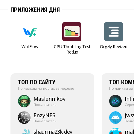
ПРИЛОЖЕНИЯ ДНЯ
WallFlow
CPU Throttling Test
Orgzly Revived
Redux
ТОП ПО САЙТУ
ТОП КОМ
По лайкам на постах за неделю
По лайкам за
Maslennikov
Infi
Пользователь
Сере
EnzyNES
jw
Пользователь
Поль
shaurma23k-​dev
mak