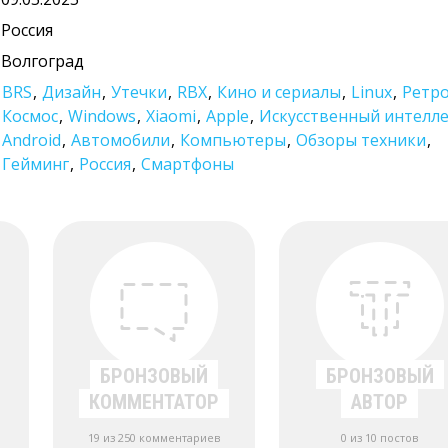
Россия
Волгоград
BRS
,
Дизайн
,
Утечки
,
RBX
,
Кино и сериалы
,
Linux
,
Ретр
Космос
,
Windows
,
Xiaomi
,
Apple
,
Искусственный интелл
Android
,
Автомобили
,
Компьютеры
,
Обзоры техники
,
Гейминг
,
Россия
,
Смартфоны
БРОНЗОВЫЙ
БРОНЗОВЫЙ
КОММЕНТАТОР
АВТОР
19 из 250 комментариев
0 из 10 постов