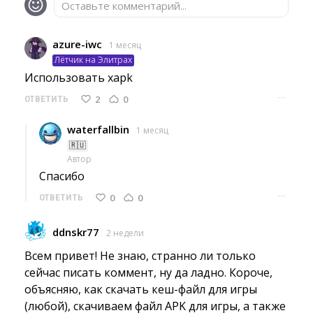
Оставьте комментарий...
azure-iwc
1 месяц
Лётчик на Элитрах
Использовать xapk 
···
2
0
ОТВЕТИТЬ
waterfallbin
1 месяц
🇷🇺
Автор
Спасибо 
···
0
0
ОТВЕТИТЬ
ddnskr77
2 недели
Всем привет! Не знаю, странно ли только 
сейчас писать коммент, ну да ладно. Короче,
объясняю, как скачать кеш-файл для игры
(любой), скачиваем файл APK для игры, а также