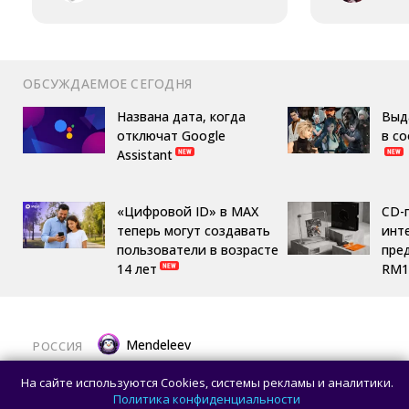
ОБСУЖДАЕМОЕ СЕГОДНЯ
Названа дата, когда
Выд
отключат Google
в с
Assistant
«Цифровой ID» в MAX
CD-
теперь могут создавать
инте
пользователи в возрасте
пре
14 лет
RM1
Mendeleev
РОССИЯ
Новейшая космическая обсерватория
На сайте используются Cookies, системы рекламы и аналитики.
и шлифовка алмазами: главные
Политика конфиденциальности