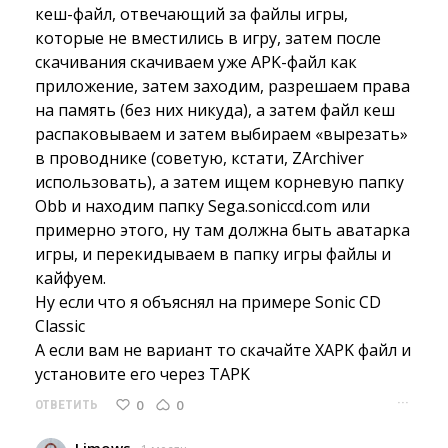
кеш-файл, отвечающий за файлы игры,
которые не вместились в игру, затем после
скачивания скачиваем уже APK-файл как
приложение, затем заходим, разрешаем права
на память (без них никуда), а затем файл кеш
распаковываем и затем выбираем «вырезать»
в проводнике (советую, кстати, ZArchiver
использовать), а затем ищем корневую папку
Obb и находим папку Sega.soniccd.com или
примерно этого, ну там должна быть аватарка
игры, и перекидываем в папку игры файлы и
кайфуем.
Ну если что я объяснял на примере Sonic CD 
Classic
А если вам не вариант то скачайте XAPK файл и 
установите его через TAPK
···
0
0
ОТВЕТИТЬ