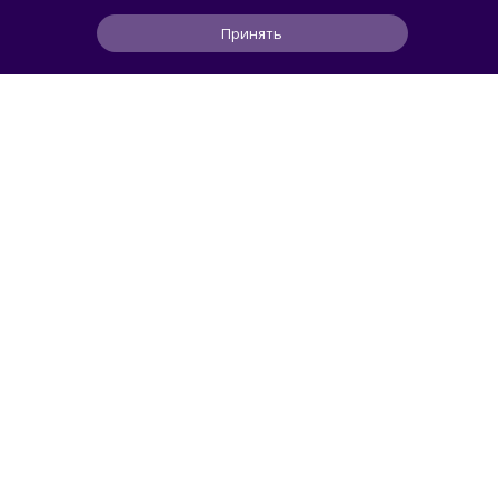
достижения российской науки
Принять
1
1
0
58 мин
ЧИТАТЬ ДАЛЕЕ
columbus
ГЕЙМИНГ