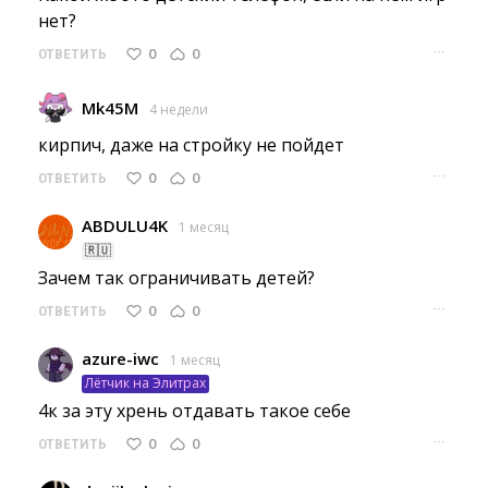
нет?
···
0
0
ОТВЕТИТЬ
Mk45M
4 недели
кирпич, даже на стройку не пойдет 
···
0
0
ОТВЕТИТЬ
ABDULU4K
1 месяц
🇷🇺
Зачем так ограничивать детей? 
···
0
0
ОТВЕТИТЬ
azure-iwc
1 месяц
Лётчик на Элитрах
4к за эту хрень отдавать такое себе 
···
0
0
ОТВЕТИТЬ