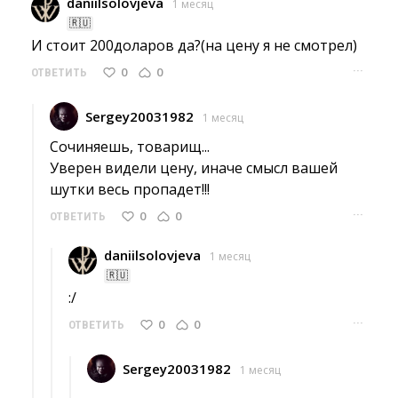
daniilsolovjeva
1 месяц
🇷🇺
И стоит 200доларов да?(на цену я не смотрел) 
···
0
0
ОТВЕТИТЬ
Sergey20031982
1 месяц
Сочиняешь, товарищ...
Уверен видели цену, иначе смысл вашей 
шутки весь пропадет!!!
···
0
0
ОТВЕТИТЬ
daniilsolovjeva
1 месяц
🇷🇺
:/ 
···
0
0
ОТВЕТИТЬ
Sergey20031982
1 месяц