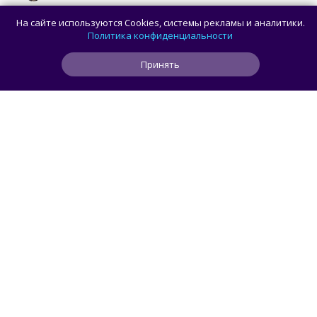
В браузере Chrome для Android и iOS
На сайте используются Cookies, системы рекламы и аналитики.
появилась новая панель навигации
Политика конфиденциальности
с кнопкой Gemini
Принять
3
0
0
27 мин
ЧИТАТЬ ДАЛЕЕ
smorodin