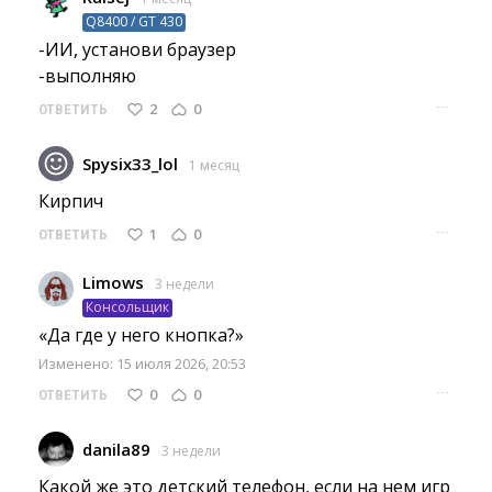
Q8400 / GT 430
-ИИ, установи браузер
-выполняю 
···
2
0
ОТВЕТИТЬ
Spysix33_lol
1 месяц
Кирпич 
···
1
0
ОТВЕТИТЬ
Limows
3 недели
Консольщик
«Да где у него кнопка?» 
Изменено: 15 июля 2026, 20:53
···
0
0
ОТВЕТИТЬ
danila89
3 недели
Какой же это детский телефон, если на нем игр 