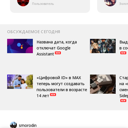
Пользователь
Золо
ОБСУЖДАЕМОЕ СЕГОДНЯ
Названа дата, когда
Выд
отключат Google
в с
Assistant
«Цифровой ID» в MAX
Ста
теперь могут создавать
на 
пользователи в возрасте
сме
14 лет
Side
smorodin