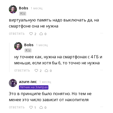
Bobs
1 месяц
🇷🇺
виртуальную память надо выключать да, на 
смартфоне она не нужна
···
2
0
ОТВЕТИТЬ
Bobs
1 месяц
🇷🇺
ну точнее как, нужна на смартфонах с 4 ГБ и 
меньше, если хотя бы 6, то точно не нужна
···
2
0
ОТВЕТИТЬ
azure-iwc
1 месяц
Лётчик на Элитрах
Это в принципе было понятно. Но тем не 
менее это число зависит от накопителя
···
1
0
ОТВЕТИТЬ