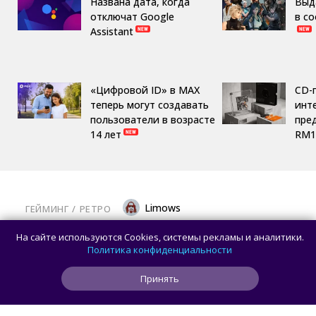
Названа дата, когда
Выд
отключат Google
в с
Assistant
«Цифровой ID» в MAX
CD-
теперь могут создавать
инте
пользователи в возрасте
пре
14 лет
RM1
Limows
ГЕЙМИНГ
/ 
РЕТРО
Коллекционеры, готовьте кошельки: Taito
На сайте используются Cookies, системы рекламы и аналитики.
и Famitsu анонсировали трансляцию
Политика конфиденциальности
о расширении библиотеки аркадной Egret
Принять
II Mini