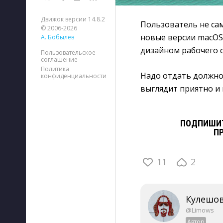
Движок версии 14.8.2
Пользователь не са
© 2006-2026
новые версии macOS,
А. Бобылев
дизайном рабочего с
Пользовательское
соглашение
Политика
Надо отдать должное
конфиденциальности
выглядит приятно и 
ПОДПИШИТ
П
11
2
Кулешов
@Limows
Автор