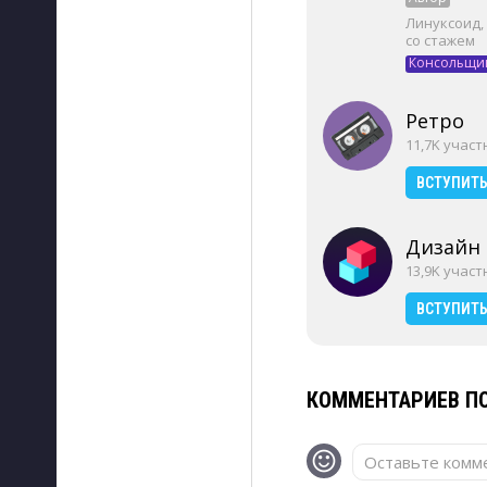
Линуксоид,
со стажем
Консольщи
Ретро
11,7K учас
ВСТУПИТ
Дизайн
13,9K учас
ВСТУПИТ
КОММЕНТАРИЕВ ПО
Оставьте комме