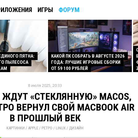
РИЛОЖЕНИЯ
ИГРЫ
ФОРУМ
 ЕДИНОГО ПЯТНА:
КАКОЙ ПК СОБРАТЬ В АВГУСТЕ 2026
ГО ПЫЛЕСОСА
ГОДА: ЛУЧШИЕ ИГРОВЫЕ СБОРКИ
EAM
ОТ 59 100 РУБЛЕЙ
8 июля 2025, 20:33
Е ЖДУТ «СТЕКЛЯННУЮ» MACOS,
ТРО ВЕРНУЛ СВОЙ MACBOOK AIR
В ПРОШЛЫЙ ВЕК
КАРТИНКИ
/ 
APPLE
/ 
РЕТРО
/ 
LINUX
/ 
ДИЗАЙН