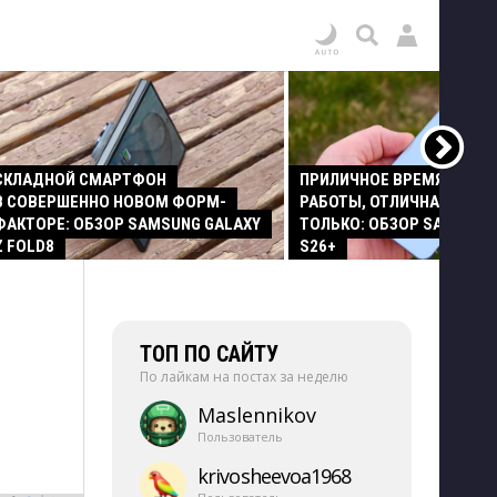
СКЛАДНОЙ СМАРТФОН
ПРИЛИЧНОЕ ВРЕМЯ АВТО
В СОВЕРШЕННО НОВОМ ФОРМ-
РАБОТЫ, ОТЛИЧНАЯ КАМЕР
ФАКТОРЕ: ОБЗОР SAMSUNG GALAXY
ТОЛЬКО: ОБЗОР SAMSUNG
Z FOLD8
S26+
ТОП ПО САЙТУ
По лайкам на постах за неделю
Maslennikov
Пользователь
krivosheevoa1968