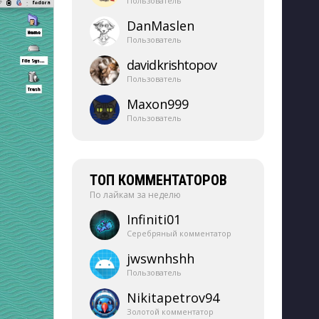
Пользователь
DanMaslen
Пользователь
davidkrishtopov
Пользователь
Maxon999
Пользователь
ТОП КОММЕНТАТОРОВ
По лайкам за неделю
Infiniti01
Серебряный комментатор
jwswnhshh
Пользователь
Nikitapetrov94
Золотой комментатор