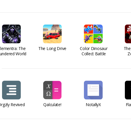
Elementra: The
The Long Drive
Color Dinosaur
The
undered World
Collect Battle
Z
rgzly Revived
Qalculate!
NotallyX
Fl