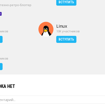
ВСТУПИТЬ
 техно-ретро-блоггер
к
Linux
тников
10K участников
Ь
ВСТУПИТЬ
тников
Ь
КА НЕТ
нтарий...