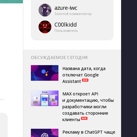
azure-​iwc
Золотой комментатор
C00lkidd
Пользователь
ОБСУЖДАЕМОЕ СЕГОДНЯ
Названа дата, когда
отключат Google
Assistant
MAX откроет API
···
и документацию, чтобы
разработчики могли
создавать сторонние
клиенты
Рекламу в ChatGPT чаще